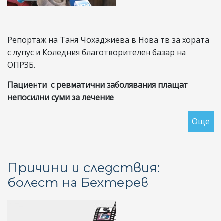
Репортаж на Таня Чохаджиева в Нова тв за хората
с лупус и Коледния благотворителен базар на
ОПРЗБ.
Пациенти
с
ре
вматични заболявания плащат
непосилни суми за лечение
Още
за
Ре
на
Но
Причини и следствия:
тв
болест на Бехтерев
за
хо
с
лу