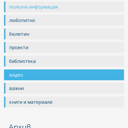
полезна информация
любопитно
бюлетин
проекти
библиотека
видео
важни
книги и материали
Архив