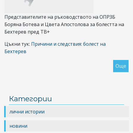
Представителите на ръководството на ОПРЗБ
Боряна Ботева и Цвета Апостолова за болестта на
Бехтерев пред ТВ+
Цъкни тук:
Причини и следствия: болест на
Бехтерев
Още
за
Пр
и
сл
бо
Категории
на
Бе
лични истории
новини