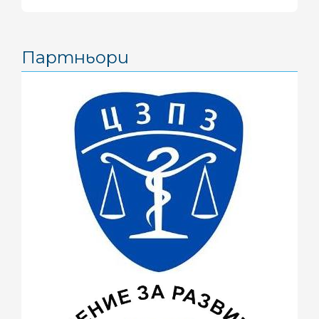
септември 2016
(1)
август 2016
(2)
Партньори
юни 2016
(1)
май 2016
(3)
април 2016
(4)
март 2016
(2)
февруари 2016
(1)
ноември 2015
(1)
октомври 2015
(3)
септември 2015
(1)
юли 2015
(7)
юни 2015
(4)
май 2015
(4)