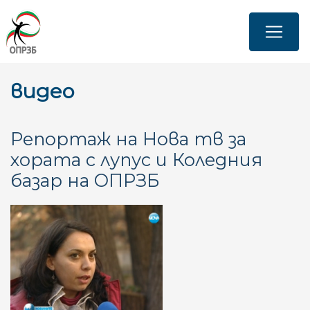
Премини
към
основното
съдържание
видео
Репортаж на Нова тв за
хората с лупус и Коледния
базар на ОПРЗБ