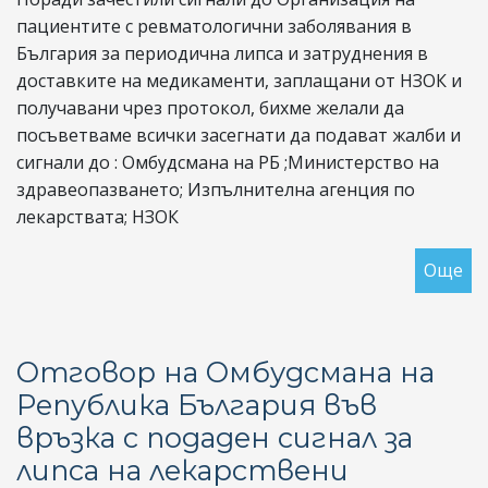
пациентите с ревматологични заболявания в
България за периодична липса и затруднения в
доставките на медикаменти, заплащани от НЗОК и
получавани чрез протокол, бихме желали да
посъветваме всички засегнати да подават жалби и
сигнали до : Омбудсмана на РБ ;Министерство на
здравеопазването; Изпълнителна агенция по
лекарствата; НЗОК
Още
за
Ли
би
ме
Отговор на Омбудсмана на
в
Република България във
ап
връзка с подаден сигнал за
мр
липса на лекарствени