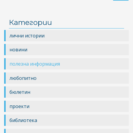
80
чо
се
Категории
пр
бе
лични истории
в
Пл
новини
по
вр
полезна информация
на
ка
любопитно
за
ра
бюлетин
ди
на
проекти
ре
библиотека
за