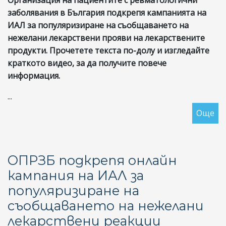
Организация на пациентите с ревматологични
пр
заболявания в България подкрепя кампанията на
за
ИАЛ за популяризиране на съобщаването на
ле
нежелани лекарствени прояви на лекарствените
на
продукти. Прочетете текста по-долу и изгледайте
ре
краткото видео, за да получите повече
ар
информация.
в
ап
...
мр
Още
за
И
Ор
Ин
ОПРЗБ подкрепя онлайн
ка
кампания на ИАЛ за
за
популяризиране на
по
на
съобщаването на нежелани
съ
лекарствени реакции