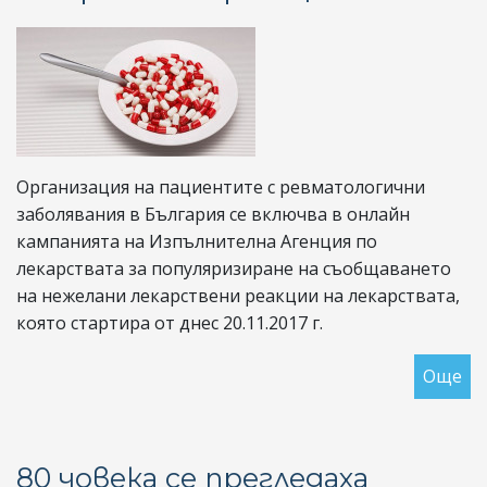
на
не
ле
ре
Организация на пациентите с ревматологични
заболявания в България се включва в онлайн
кампанията на Изпълнителна Агенция по
лекарствата за популяризиране на съобщаването
на нежелани лекарствени реакции на лекарствата,
която стартира от днес 20.11.2017 г.
Още
за
ОП
по
он
80 човека се прегледаха
ка