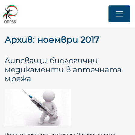
Премини
към
основното
съдържание
Архив: ноември 2017
Липсващи биологични
медикаменти в аптечната
мрежа
Поради зачестили сигнали до Организация на