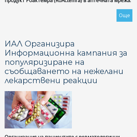
продукт Роактемра (RoActemra) в аптечната мрежа.
Още
за
От
на
Ом
ИАЛ Организира
на
Информационна кампания за
Ре
популяризиране на
Бъ
въ
съобщаването на нежелани
вр
лекарствени реакции
с
по
си
за
ли
на
ле