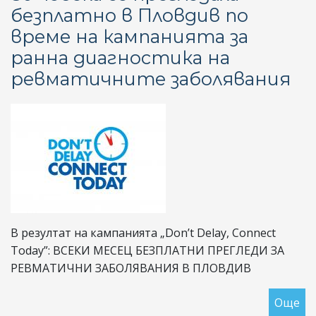
безплатно в Пловдив по
на
време на кампанията за
И
за
ранна диагностика на
по
ревматичните заболявания
на
съ
на
не
ле
ре
В резултат на кампанията „Don’t Delay, Connect
Today”: ВСЕКИ МЕСЕЦ БЕЗПЛАТНИ ПРЕГЛЕДИ ЗА
РЕВМАТИЧНИ ЗАБОЛЯВАНИЯ В ПЛОВДИВ
Още
за