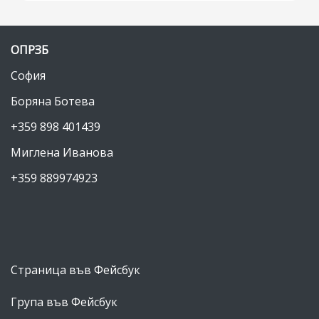
май 2013
(2)
април 2013
(3)
ОПРЗБ
март 2013
(6)
София
януари 2013
(2)
Боряна Ботева
декември 2012
(1)
+359 898 401439
ноември 2012
(2)
Миглена Иванова
октомври 2012
(11)
+359 889974923
август 2012
(7)
юли 2012
(4)
май 2012
(11)
април 2012
(21)
Страница във Фейсбук
март 2012
(25)
Група във Фейсбук
февруари 2012
(10)