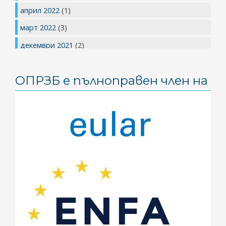
април 2022
(1)
март 2022
(3)
декември 2021
(2)
юли 2021
(1)
ОПРЗБ е пълноправен член на
май 2021
(1)
април 2021
(2)
март 2021
(2)
януари 2021
(3)
ноември 2020
(1)
май 2020
(4)
април 2020
(2)
февруари 2020
(1)
януари 2020
(1)