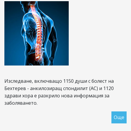
с
бо
на
Бе
Изследване, включващо 1150 души с болест на
Бехтерев - анкилозиращ спондилит (АС) и 1120
здрави хора е разкрило нова информация за
заболяването.
Още
за
Ра