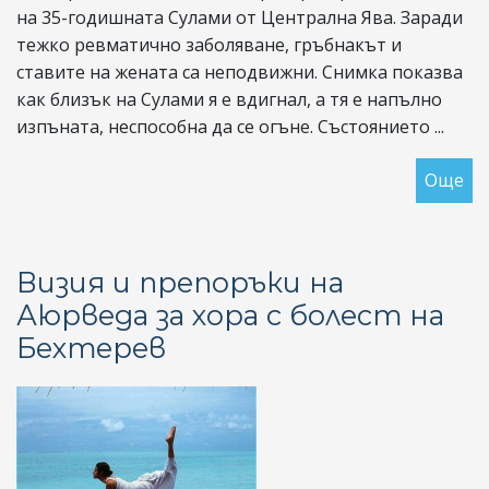
на 35-годишната Сулами от Централна Ява. Заради
тежко ревматично заболяване, гръбнакът и
ставите на жената са неподвижни. Снимка показва
как близък на Сулами я е вдигнал, а тя е напълно
изпъната, неспособна да се огъне. Състоянието ...
Още
за
Мо
с
„б
Визия и препоръки на
гр
Аюрведа за хора с болест на
ил
Бехтерев
да
ка
НЕ
на
ек