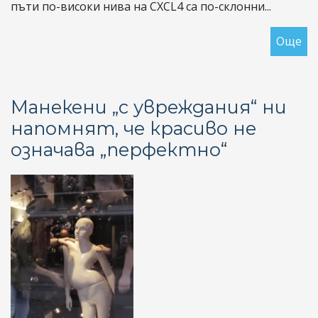
пъти по-високи нива на CXCL4 са по-склонни...
Още
за
Би
пр
ра
Манекени „с увреждания“ ни
на
напомнят, че красиво не
ск
означава „перфектно“