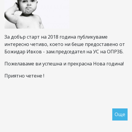
до
на
пе
го
пр
За добър старт на 2018 година публикуваме
на
интересно четиво, което ни беше предоставено от
95
Божидар Ивков - зам.председател на УС на ОПРЗБ.
от
хо
Пожелаваме ви успешна и прекрасна Нова година!
Приятно четене !
Още
за
М