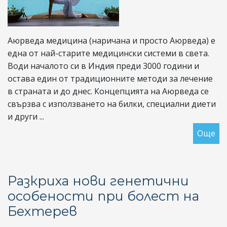
Аюрведа медицина (наричана и просто Аюрведа) е
една от най-старите медицински системи в света.
Води началото си в Индия преди 3000 години и
остава един от традиционните методи за лечение
в страната и до днес. Концепцията на Аюрведа се
свързва с използването на билки, специални диети
и други ...
Още
за
Ви
и
пр
Разкриха нови генетични
на
особености при болест на
Аю
Бехтерев
за
хо