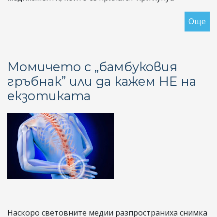
Още
за
По
10
го
Момичето с „бамбуковия
от
гръбнак” или да кажем НЕ на
ис
екзотиката
на
лу
Наскоро световните медии разпространиха снимка