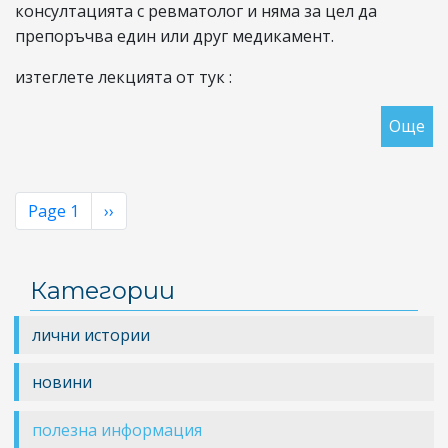
консултацията с ревматолог и няма за цел да
препоръчва един или друг медикамент.
изтеглете лекцията от тук :
Още
за
Ан
ле
Page 1
Next
››
Pagination
page
Категории
лични истории
новини
полезна информация