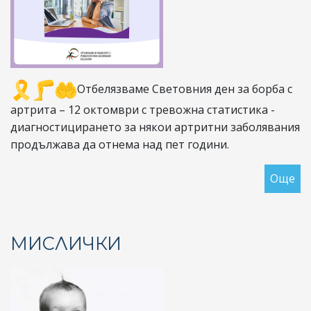
Отбелязваме Световния ден за борба с
артрита – 12 октомври с тревожна статистика -
диагностицирането за някои артритни заболявания
продължава да отнема над пет години.
Още
за
Ди
на
ар
МИСЛИЧКИ
се
ба
от
ед