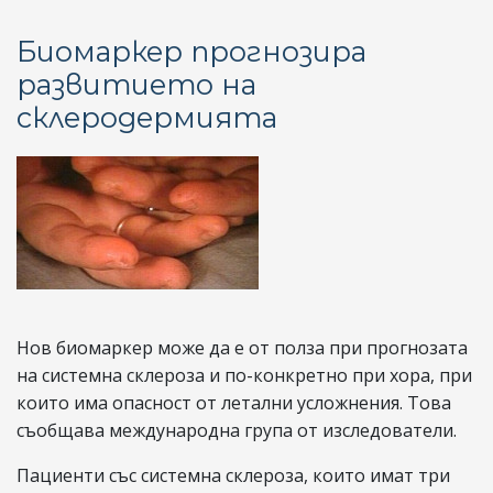
но
ге
Биомаркер прогнозира
ос
развитието на
пр
склеродермията
бо
на
Бе
Нов биомаркер може да е от полза при прогнозата
на системна склероза и по-конкретно при хора, при
които има опасност от летални усложнения. Това
съобщава международна група от изследователи.
Пациенти със системна склероза, които имат три