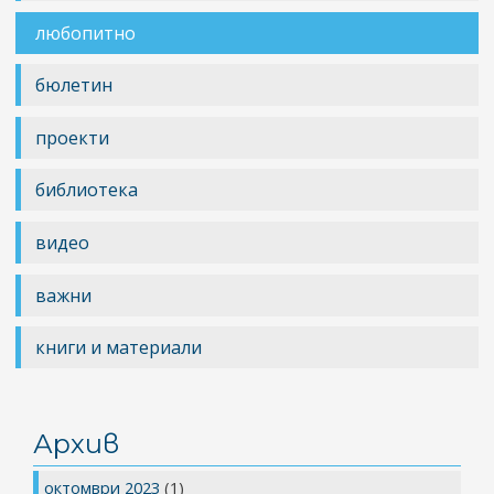
любопитно
бюлетин
проекти
библиотека
видео
важни
книги и материали
Архив
октомври 2023
(1)