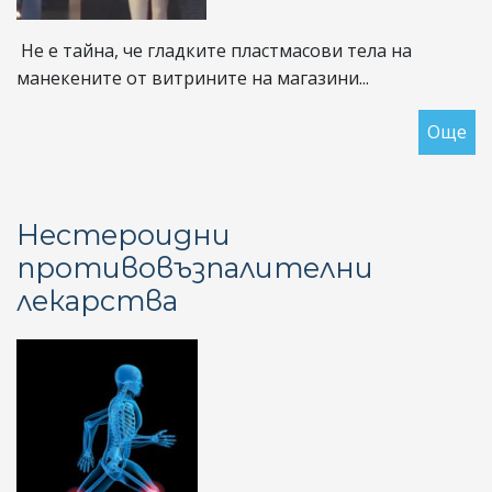
Не е тайна, че гладките пластмасови тела на
манекените от витрините на магазини...
Още
за
Ма
„с
ув
Нестероидни
ни
противовъзпалителни
на
лекарства
че
кр
не
оз
„п