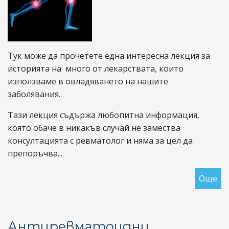
Тук може да прочетете една интересна лекция за
историята на много от лекарствата, които
използваме в овладяването на нашите
заболявания.
Тази лекция съдържа любопитна информация,
която обаче в никакъв случай не замества
консултацията с ревматолог и няма за цел да
препоръчва...
Още
за
Не
пр
ле
Антиревматоидни