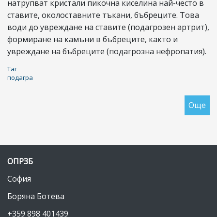
натрупват кристали пикочна киселина най-често в
ставите, околоставните тъкани, бъбреците. Това
води до увреждане на ставите (подагрозен артрит),
формиране на камъни в бъбреците, както и
увреждане на бъбреците (подагрозна нефропатия).
Таг
подагра
Още
за
По
ОПРЗБ
София
Боряна Ботева
+359 898 401439