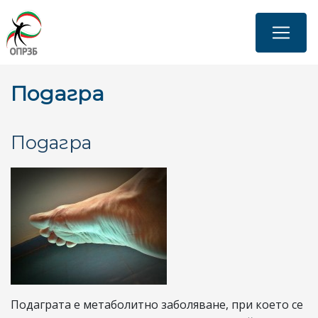
Премини
към
основното
съдържание
Подагра
Подагра
Подаграта е метаболитно заболяване, при което се