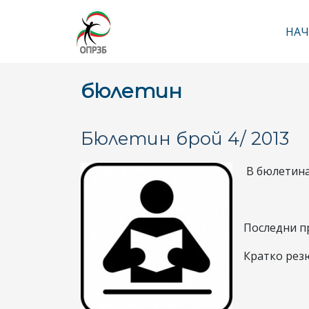
НАЧ
Ос
бюлетин
Бюлетин брой 4/ 2013
В бюлетина
Последни п
Кратко резю