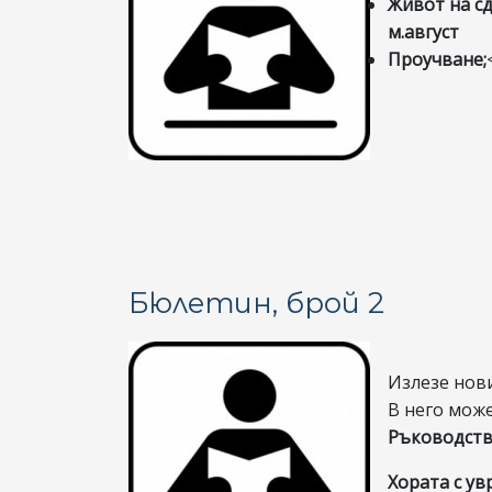
Живот на сд
м.август
Проучване;
<
Бюлетин, брой 2
Излезе нов
В него може
Ръководств
Хората с у