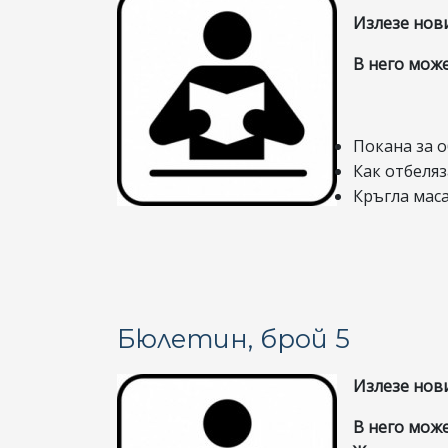
Излезе нов
В него може
Покана за 
Как отбеляз
Кръгла маса 
Бюлетин, брой 5
Излезе нов
В него може