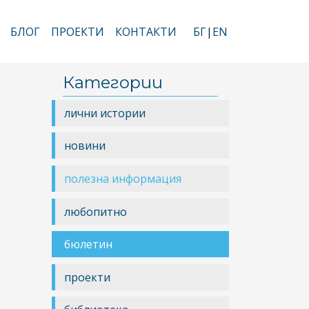
БЛОГ
ПРОЕКТИ
КОНТАКТИ
БГ
EN
Категории
лични истории
новини
полезна информация
любопитно
бюлетин
проекти