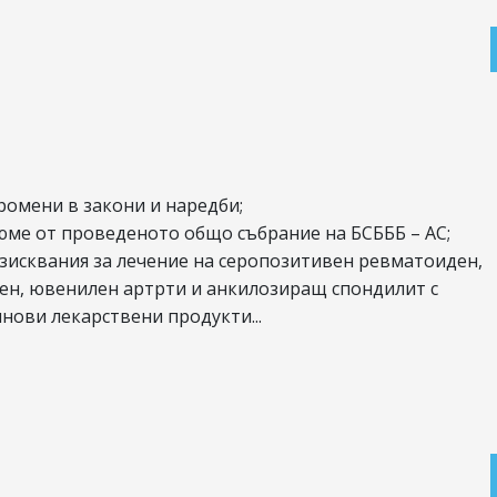
ромени в закони и наредби;
юме от проведеното общо събрание на БСБББ – АС;
изисквания за лечение на серопозитивен ревматоиден,
ен, ювенилен артрти и анкилозиращ спондилит с
нови лекарствени продукти...