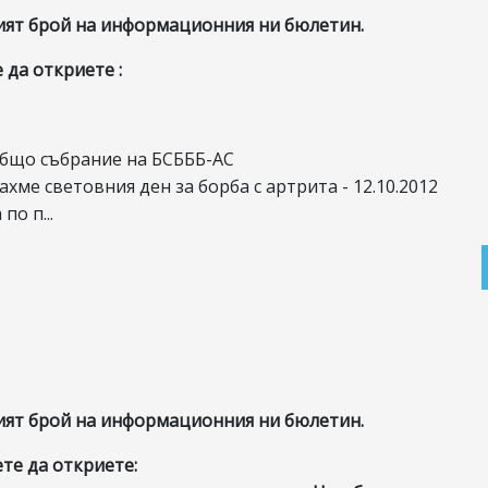
ият брой на информационния ни бюлетин.
 да откриете :
общо събрание на БСБББ-АС
ахме световния ден за борба с артрита - 12.10.2012
по п...
ият брой на информационния ни бюлетин.
те да откриете: