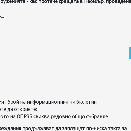
руженията - как протече срещата в Несебър, проведена
...
ият брой на информационния ни бюлетин.
те да откриете:
ото на ОПРЗБ свиква редовно общо събрание
вреждания продължават да заплащат по-ниска такса за