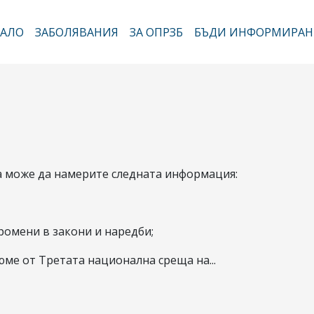
Премини
към
АЛО
ЗАБОЛЯВАНИЯ
ЗА ОПРЗБ
БЪДИ ИНФОРМИРАН
новна навигация
основното
съдържание
 може да намерите следната информация:
ромени в закони и наредби;
ме от Третата национална среща на...