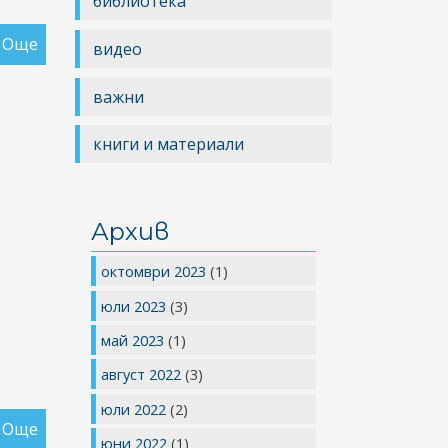
библиотека
Още
за
видео
Бюлетин
брой
важни
4/
2013
книги и материали
Архив
октомври 2023
(1)
юли 2023
(3)
май 2023
(1)
август 2022
(3)
юли 2022
(2)
Още
за
юни 2022
(1)