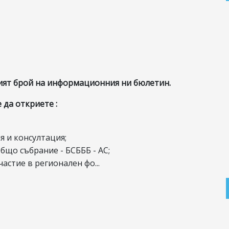
ият брой на информационния ни бюлетин.
 да откриете :
 и консултация;
бщо събрание - БСБББ - АС;
частие в регионален фо...