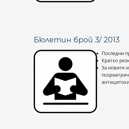
Бюлетин брой 3/ 2013
Последни п
Кратко рез
За новите 
псориатрич
антицитоки