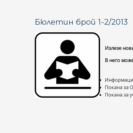
Бюлетин брой 1-2/2013
Излезе нов
В него може
Информация
Покана за О
Покана за у