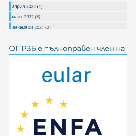
април 2022
(1)
март 2022
(3)
декември 2021
(2)
юли 2021
(1)
ОПРЗБ е пълноправен член на
май 2021
(1)
април 2021
(2)
март 2021
(2)
януари 2021
(3)
ноември 2020
(1)
май 2020
(4)
април 2020
(2)
февруари 2020
(1)
януари 2020
(1)