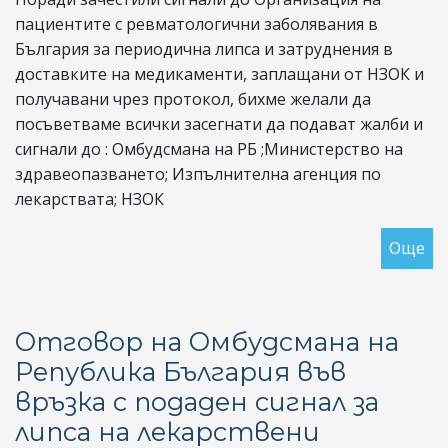
пациентите с ревматологични заболявания в
България за периодична липса и затруднения в
доставките на медикаменти, заплащани от НЗОК и
получавани чрез протокол, бихме желали да
посъветваме всички засегнати да подават жалби и
сигнали до : Омбудсмана на РБ ;Министерство на
здравеопазването; Изпълнителна агенция по
лекарствата; НЗОК
Още
за
Ли
би
ме
Отговор на Омбудсмана на
в
Република България във
ап
връзка с подаден сигнал за
мр
липса на лекарствени