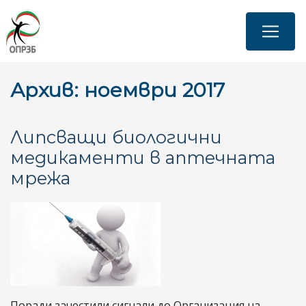
Премини
към
основното
съдържание
Архив: ноември 2017
Липсващи биологични
медикаменти в аптечната
мрежа
Поради зачестили сигнали до Организация на