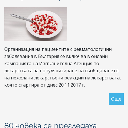
на
не
ле
ре
Организация на пациентите с ревматологични
заболявания в България се включва в онлайн
кампанията на Изпълнителна Агенция по
лекарствата за популяризиране на съобщаването
на нежелани лекарствени реакции на лекарствата,
която стартира от днес 20.11.2017 г.
Още
за
ОП
по
он
80 човека се прегледаха
ка