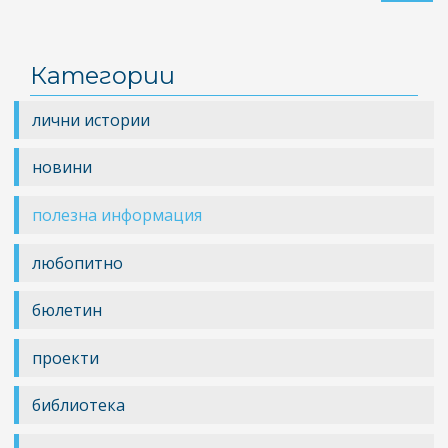
80
чо
се
Категории
пр
бе
лични истории
в
Пл
новини
по
вр
полезна информация
на
ка
любопитно
за
ра
бюлетин
ди
на
проекти
ре
библиотека
за