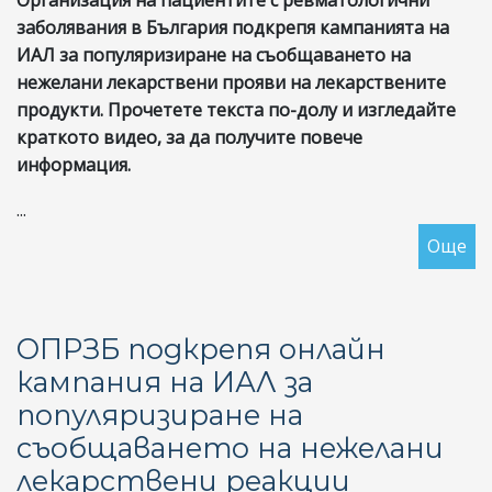
Организация на пациентите с ревматологични
пр
заболявания в България подкрепя кампанията на
за
ИАЛ за популяризиране на съобщаването на
ле
нежелани лекарствени прояви на лекарствените
на
продукти. Прочетете текста по-долу и изгледайте
ре
краткото видео, за да получите повече
ар
информация.
в
ап
...
мр
Още
за
И
Ор
Ин
ОПРЗБ подкрепя онлайн
ка
кампания на ИАЛ за
за
популяризиране на
по
на
съобщаването на нежелани
съ
лекарствени реакции