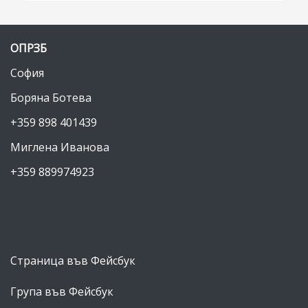
май 2013
(2)
април 2013
(3)
ОПРЗБ
март 2013
(6)
София
януари 2013
(2)
Боряна Ботева
декември 2012
(1)
+359 898 401439
ноември 2012
(2)
Миглена Иванова
октомври 2012
(11)
+359 889974923
август 2012
(7)
юли 2012
(4)
май 2012
(11)
април 2012
(21)
Страница във Фейсбук
март 2012
(25)
Група във Фейсбук
февруари 2012
(10)