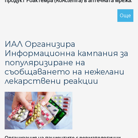
продукт Роактемра (RoActemra) в аптечната мрежа.
Още
за
От
на
Ом
ИАЛ Организира
на
Информационна кампания за
Ре
популяризиране на
Бъ
въ
съобщаването на нежелани
вр
лекарствени реакции
с
по
си
за
ли
на
ле