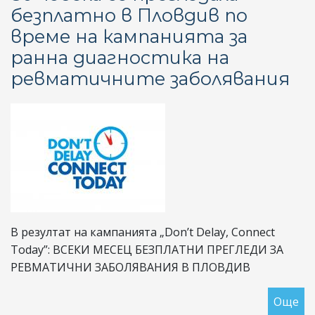
безплатно в Пловдив по
на
време на кампанията за
И
за
ранна диагностика на
по
ревматичните заболявания
на
съ
на
не
ле
ре
В резултат на кампанията „Don’t Delay, Connect
Today”: ВСЕКИ МЕСЕЦ БЕЗПЛАТНИ ПРЕГЛЕДИ ЗА
РЕВМАТИЧНИ ЗАБОЛЯВАНИЯ В ПЛОВДИВ
Още
за