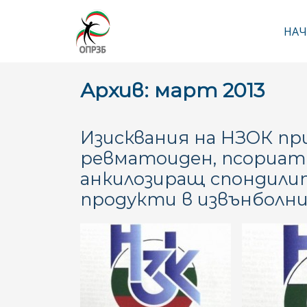
НАЧ
Ос
Архив: март 2013
Изисквания на НЗОК пр
ревматоиден, псориат
анкилозиращ спондили
продукти в извънболн