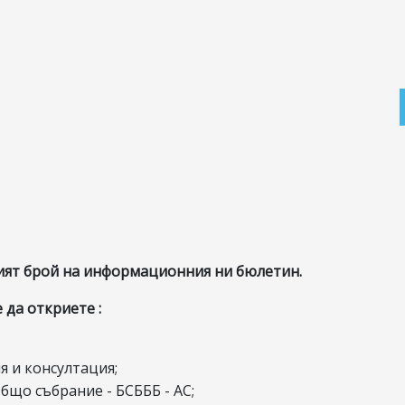
ият брой на информационния ни бюлетин.
 да откриете :
 и консултация;
бщо събрание - БСБББ - АС;