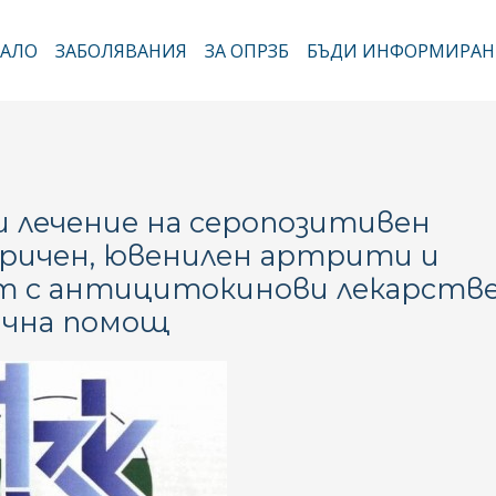
Премини
към
АЛО
ЗАБОЛЯВАНИЯ
ЗА ОПРЗБ
БЪДИ ИНФОРМИРАН
новна навигация
основното
съдържание
и лечение на серопозитивен
ричен, ювенилен артрити и
т с антицитокинови лекарств
ична помощ