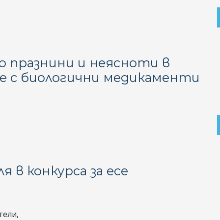
 празнини и неясноти в
ие с биологични медикаменти
 в конкурса за есе
тели,