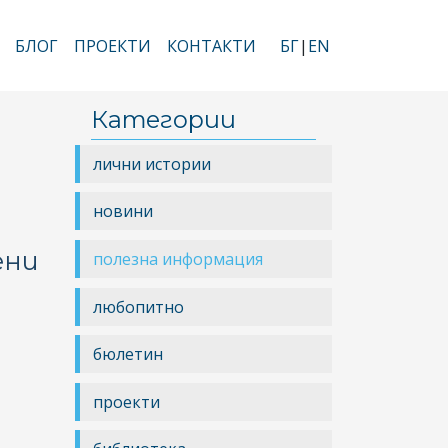
БЛОГ
ПРОЕКТИ
КОНТАКТИ
БГ
EN
Категории
лични истории
новини
ени
полезна информация
любопитно
бюлетин
проекти