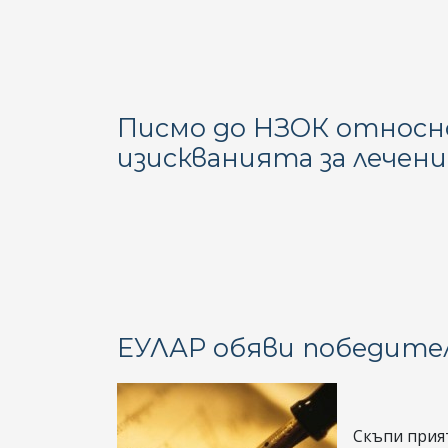
Писмо до НЗОК относно
изискванията за лечен
ЕУЛАР обяви победителя
Скъпи прия