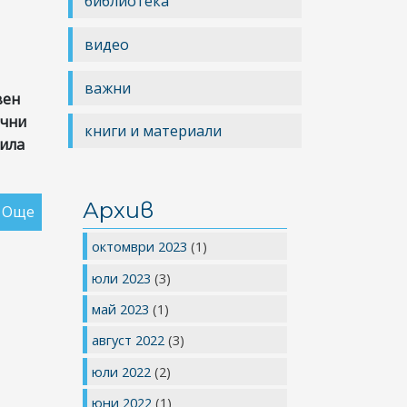
библиотека
видео
важни
вен
ични
книги и материали
сила
Архив
Още
за
Изисквания
октомври 2023
(1)
на
юли 2023
(3)
НЗОК
при
май 2023
(1)
лечение
август 2022
(3)
на
серопозитивен
юли 2022
(2)
ревматоиден,
юни 2022
(1)