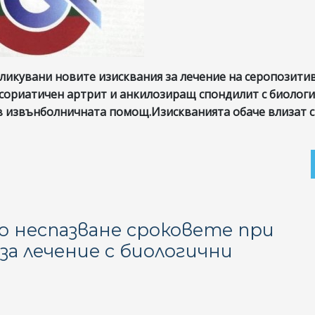
убликувани новите изисквания за лечение на серопозити
сориатичен артрит и анкилозиращ спондилит с биолог
в извънболничната помощ.Изискванията обаче влизат 
 неспазване сроковете при
за лечение с биологични