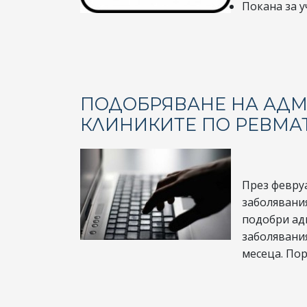
Покана за у
ПОДОБРЯВАНЕ НА АДМ
КЛИНИКИТЕ ПО РЕВМА
През февру
заболявания
подобри ад
заболявани
месеца. Пор