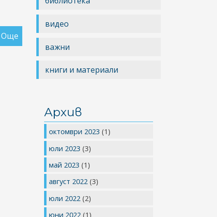
библиотека
видео
Още
за
важни
Пациенти
с
книги и материали
ревматични
заболявания
внесоха
СТОЛ
Архив
НА
октомври 2023
(1)
БОЛКАТА
с
юли 2023
(3)
протестна
май 2023
(1)
позиция
в
август 2022
(3)
НЗОК
юли 2022
(2)
юни 2022
(1)