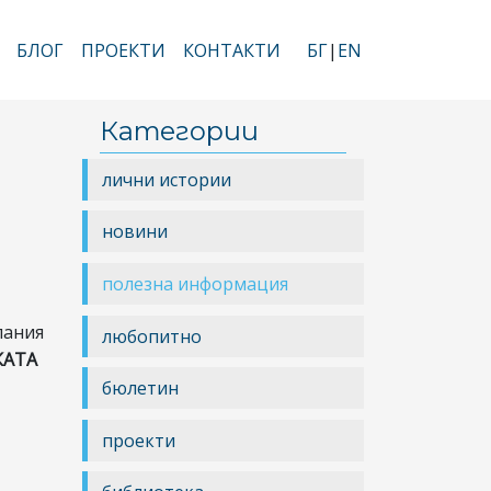
БЛОГ
ПРОЕКТИ
КОНТАКТИ
БГ
EN
Категории
лични истории
новини
полезна информация
пания
любопитно
КАТА
бюлетин
проекти