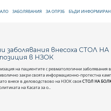
Премини
към
АЛО
ЗАБОЛЯВАНИЯ
ЗА ОПРЗБ
БЪДИ ИНФОРМИРАН
новна навигация
основното
съдържание
 заболявания внесоха СТОЛ НА
позиция в НЗОК
изация на пациентите с ревматологични заболявания в
имволично закри своята информационно-протестна кам
 като внесе в деловодствово на НЗОК своя
СТОЛ НА БОЛ
литиката на Касата за о...