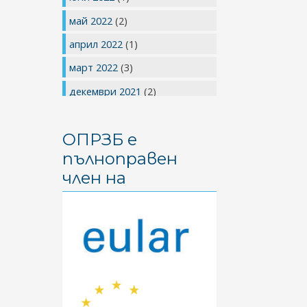
май 2022
(2)
април 2022
(1)
март 2022
(3)
декември 2021
(2)
юли 2021
(1)
ОПРЗБ е
май 2021
(1)
пълноправен
април 2021
(2)
член на
март 2021
(2)
януари 2021
(3)
ноември 2020
(1)
май 2020
(4)
април 2020
(2)
февруари 2020
(1)