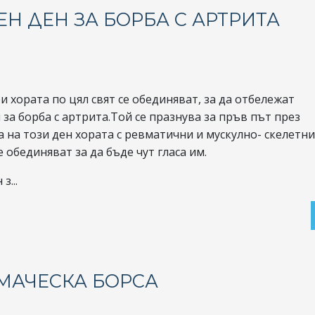
ЕН ДЕН ЗА БОРБА С АРТРИТА
и хората по цял свят се обединяват, за да отбележат
 за борба с артрита.Той се празнува за пръв път през
а на този ден хората с ревматични и мускулно- скелетни
 обединяват за да бъде чут гласа им.
з...
МАЧЕСКА БОРСА