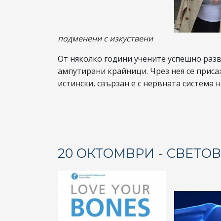
подменени с изкуствени
От няколко години учените успешно разв
ампутирани крайници. Чрез нея се приса
истински, свързан е с нервната система н
20 ОКТОМВРИ - СВЕТО