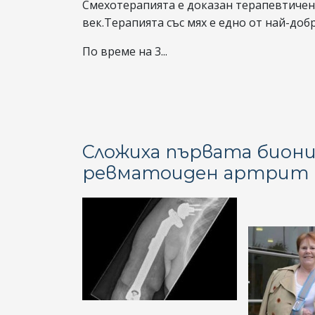
Смехотерапията е доказан терапевтичен 
век.Терапията със мях е едно от най-доб
По време на 3...
Сложиха първата биони
ревматоиден артрит 