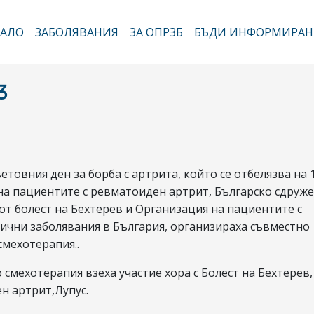
Премини
към
АЛО
ЗАБОЛЯВАНИЯ
ЗА ОПРЗБ
БЪДИ ИНФОРМИРАН
новна навигация
основното
съдържание
3
етовния ден за борба с артрита, който се отбелязва на 1
на пациентите с ревматоиден артрит, Българско сдруж
от болест на Бехтерев и Организация на пациентите с
ични заболявания в България, организираха съвместно
смехотерапия..
о смехотерапия взеха участие хора с Болест на Бехтерев,
н артрит,Лупус.