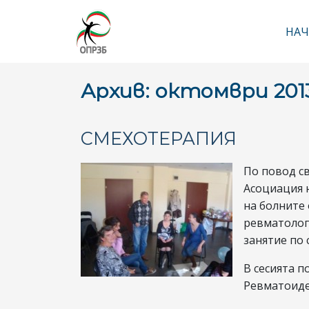
НАЧ
Ос
Архив: октомври 201
СМЕХОТЕРАПИЯ
По повод св
Асоциация 
на болните 
ревматолог
занятие по 
В сесията п
Ревматоиде