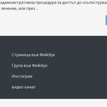
 административна процедура за достъп до скъпострув
лечение, или през ...
Страница във Фейсбук
Група във Фейсбук
Инстаграм
видео канал