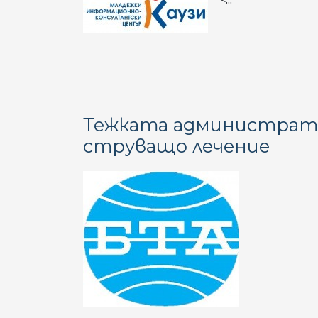
Тежката администрати
струващо лечение