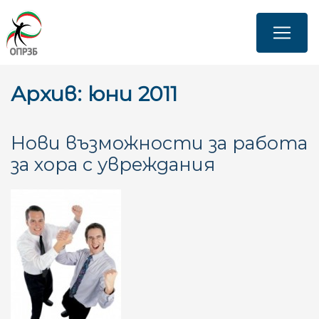
Премини
към
основното
съдържание
Архив: юни 2011
Нови възможности за работа
за хора с увреждания