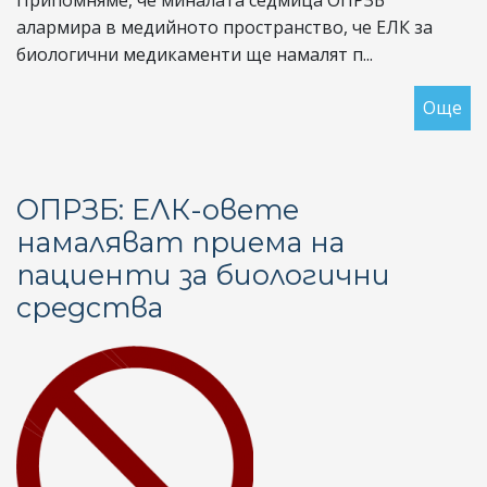
Припомняме, че миналата седмица ОПРЗБ
алармира в медийното пространство, че ЕЛК за
биологични медикаменти ще намалят п...
Още
за
ЕЛ
за
би
ОПРЗБ: ЕЛК-овете
ср
намаляват приема на
в
пациенти за биологични
Со
щ
средства
им
ре
“У
с
но
це