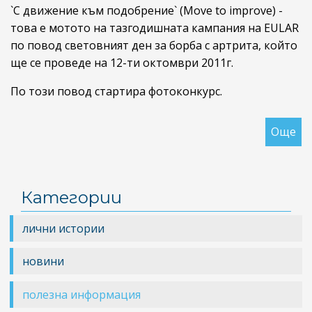
`С движение към подобрение` (Move to improve) -
това е мотото на тазгодишната кампания на EULAR
по повод световният ден за борба с артрита, който
ще се проведе на 12-ти октомври 2011г.
По този повод стартира фотоконкурс.
Още
за
Фо
за
св
Категории
де
за
лични истории
бо
с
новини
ар
полезна информация