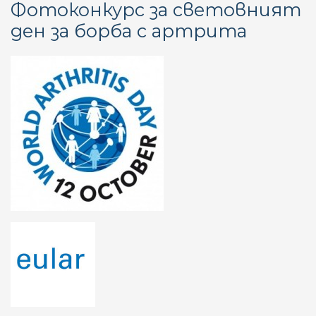
Фотоконкурс за световният
му
ден за борба с артрита
ле