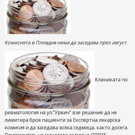
Комисията в Пловдив няма да заседава през август
Клиниката по
ревматология на ул.”Урвич” взе решение да не
лимитира броя пациенти за Експертна лекарска
комисия и да заседава всяка седмица, както досега.