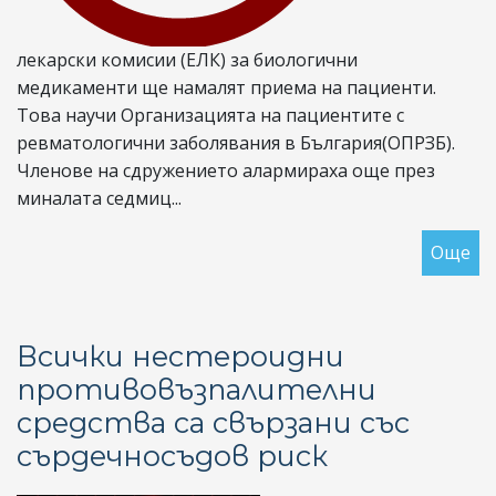
лекарски комисии (ЕЛК) за биологични
медикаменти ще намалят приема на пациенти.
Това научи Организацията на пациентите с
ревматологични заболявания в България(ОПРЗБ).
Членове на сдружението алармираха още през
миналата седмиц...
Още
за
ОП
ЕЛ
ов
Всички нестероидни
на
противовъзпалителни
пр
средства са свързани със
на
па
сърдечносъдов риск
за