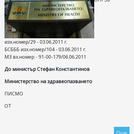
изх.номер/29 - 03.06.2011 г.
БСБББ изх.номер/104 - 03.06.2011 г.
МЗ вх.номер - 91-00-179/06.06.2011
До министър Стефан Константинов
Министерство на здравеопазването
ПИСМО
ОТ
Още
за