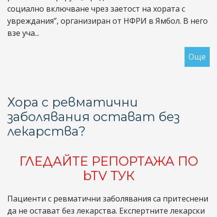
социално включване чрез заетост на хората с
увреждания”, организиран от НФРИ в Ямбол. В него
взе уча...
Още
за
Но
въ
за
Хора с ревматични
ра
заболявания остават без
за
лекарства?
хо
с
ув
ГЛЕДАЙТЕ РЕПОРТАЖА ПО
bTV ТУК
Пациенти с ревматични заболявания са притеснени
да не остават без лекарства. Експертните лекарски