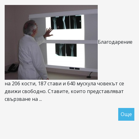
Благодарение
на 206 кости, 187 стави и 640 мускула човекът се
движи свободно. Ставите, които представляват
свързване на ...
Още
за
Ар
и
съ