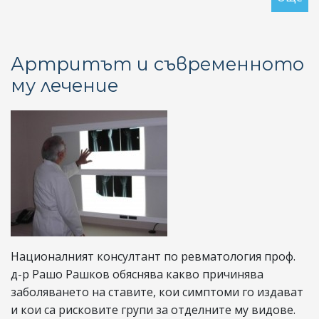
Пи
до
ми
Артритът и съвременното
Ст
му лечениe
Ко
по
по
от
на
па
въ
Националният консултант по ревматология проф.
д-р Рашо Рашков обяснява какво причинява
заболяването на ставите, кои симптоми го издават
и кои са рисковите групи за отделните му видове.