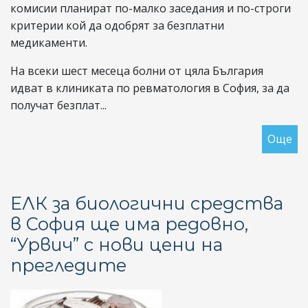
комисии планират по-малко заседания и по-строги
критерии кой да одобрят за безплатни
медикаменти.
На всеки шест месеца болни от цяла България
идват в клиниката по ревматология в София, за да
получат безплат...
Още
за
Хо
с
ре
ЕЛК за биологични средства
за
в София ще има редовно,
ос
“Урвич” с нови цени на
бе
ле
прегледите