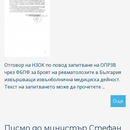
ри
Отговор на НЗОК по повод запитване на ОПРЗВ
чрез ФБПФ за броят на ревматолозите в България
извършващи извънболнична медициска дейност.
Текст на запитването може да прочетете ...
Още
за
От
НЗ
за
Писмо до министър Стефан
бр