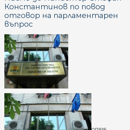
Константинов по повод
на
отговор на парламентарен
ре
из
въпрос
из
по
ОПРЗБ