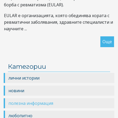
борба с ревматизма (EULAR).
EULAR е организацията, която обединява хората с
ревматични заболявания, здравните специалисти и
научните ...
Още
за
АК
ОТ
20
Категории
ТА
КО
лични истории
НА
ПА
новини
полезна информация
любопитно