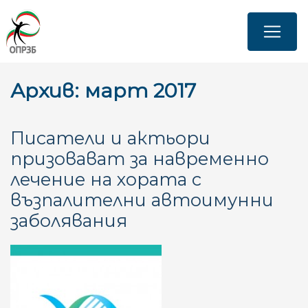
Премини
към
основното
съдържание
Архив: март 2017
Писатели и актьори
призовават за навременно
лечение на хората с
възпалителни автоимунни
заболявания