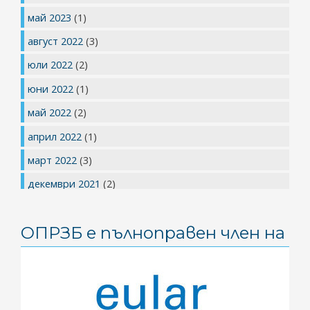
май 2023
(1)
август 2022
(3)
юли 2022
(2)
юни 2022
(1)
май 2022
(2)
април 2022
(1)
март 2022
(3)
декември 2021
(2)
юли 2021
(1)
ОПРЗБ е пълноправен член на
май 2021
(1)
април 2021
(2)
март 2021
(2)
януари 2021
(3)