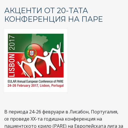
ак
АКЦЕНТИ ОТ 20-ТАТА
пр
КОНФЕРЕНЦИЯ НА ПАРЕ
за
на
ле
на
хо
с
въ
ав
за
В периода 24-26 февруари в Лисабон, Португалия,
се проведе ХХ-та годишна конференция на
пациентското крило (PARE) на Европейската лига за