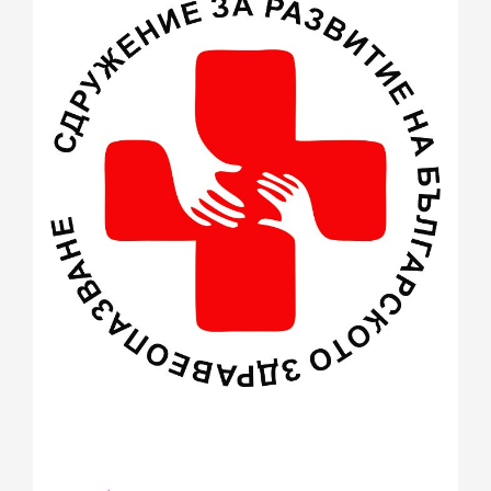
юни 2015
(4)
май 2015
(4)
април 2015
(2)
март 2015
(3)
февруари 2015
(2)
декември 2014
(1)
ноември 2014
(1)
октомври 2014
(1)
август 2014
(2)
юли 2014
(1)
юни 2014
(3)
май 2014
(3)
април 2014
(1)