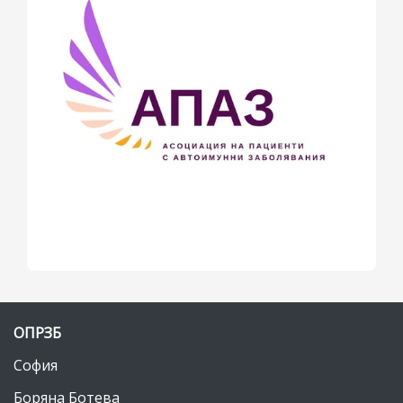
март 2014
(12)
февруари 2014
(22)
януари 2014
(26)
декември 2013
(20)
ноември 2013
(3)
октомври 2013
(6)
септември 2013
(2)
юли 2013
(6)
юни 2013
(4)
май 2013
(2)
април 2013
(3)
ОПРЗБ
март 2013
(6)
София
януари 2013
(2)
Боряна Ботева