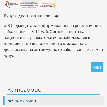
Лупус е диагноза, не присъда.
🌈В Седмицата за информираност за ревматичните
заболявания – 8-14 май, Организацията на
пациентите с ревматологични заболявания в
България насочва вниманието към ранната
диагностика на автоимунното заболяване системен
лупус.
Още
за
Ин
се
за
Категории
ре
за
лични истории