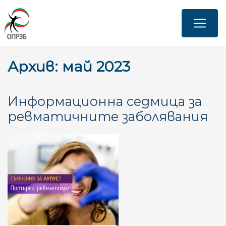
Премини
към
основното
съдържание
Архив: май 2023
Информационна седмица за
ревматичните заболявания