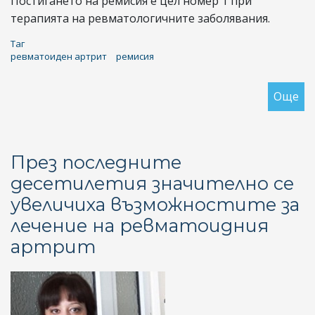
Постигането на ремисия е цел номер 1 при
терапията на ревматологичните заболявания.
Таг
ревматоиден артрит
ремисия
Още
за
Въ
ли
е
През последните
ре
десетилетия значително се
пр
увеличиха възможностите за
ре
ар
лечение на ревматоидния
артрит