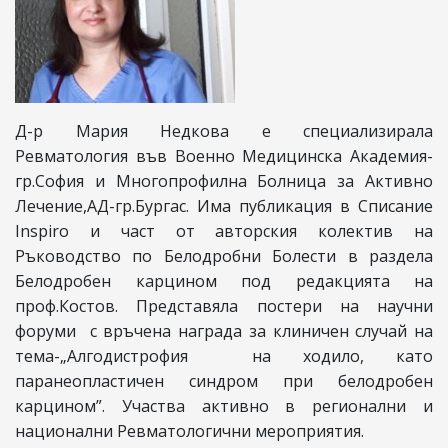
Д-р Мария Недкова е специализирала
Ревматология във Военно Медицинска Академия-
гр.София и Многопрофилна Болница за Активно
Лечение,АД-гр.Бургас. Има публикация в Списание
Inspiro и част от авторския колектив на
Ръководство по Белодробни Болести в раздела
Белодробен карцином под редакцията на
проф.Костов. Представяла постери на научни
форуми с връчена награда за клиничен случай на
тема-„Алгодистрофия на ходило, като
паранеопластичен синдром при белодробен
карцином”. Участва активно в регионални и
национални Ревматологични мероприятия.