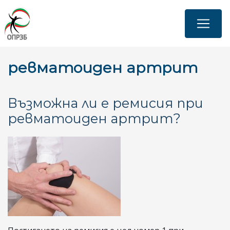
Премини
към
основното
съдържание
ревматоиден артрит
Възможна ли е ремисия при
ревматоиден артрит?