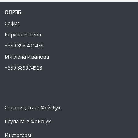
в
ОПРЗБ
бо
др
София
се
Боряна Ботева
за
+359 898 401439
жи
Миглена Иванова
+359 889974923
Страница във Фейсбук
Група във Фейсбук
Инстаграм