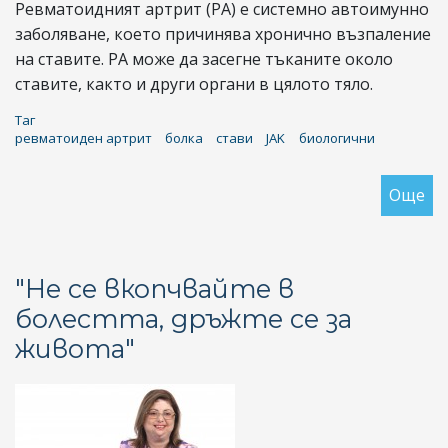
Ревматоидният артрит (РА) е системно автоимунно
заболяване, което причинява хронично възпаление
на ставите. РА може да засегне тъканите около
ставите, както и други органи в цялото тяло.
Таг
ревматоиден артрит
болка
стави
JAK
биологични
Още
за
Ре
ар
си
"Не се вкопчвайте в
ди
болестта, дръжте се за
ле
живота"