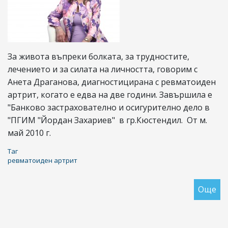
За живота въпреки болката, за трудностите,
лечението и за силата на личността, говорим с
Анета Драганова, диагностицирана с ревматоиден
артрит, когато е едва на две години. Завършила е
"Банково застрахователно и осигурително дело в
"ПГИМ "Йордан Захариев" в гр.Кюстендил. От м.
май 2010 г.
Таг
ревматоиден артрит
Още
за
"Н
се
вк