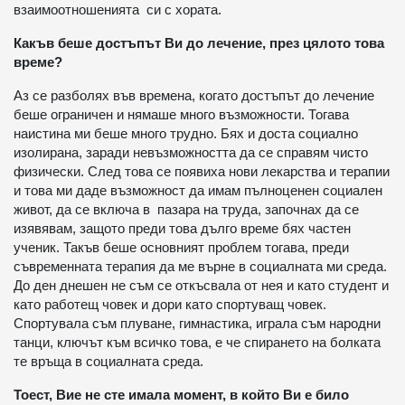
взаимоотношенията си с хората.
Какъв беше достъпът Ви до лечение, през цялото това
време?
Аз се разболях във времена, когато достъпът до лечение
беше ограничен и нямаше много възможности. Тогава
наистина ми беше много трудно. Бях и доста социално
изолирана, заради невъзможността да се справям чисто
физически. След това се появиха нови лекарства и терапии
и това ми даде възможност да имам пълноценен социален
живот, да се включа в пазара на труда, започнах да се
изявявам, защото преди това дълго време бях частен
ученик. Такъв беше основният проблем тогава, преди
съвременната терапия да ме върне в социалната ми среда.
До ден днешен не съм се откъсвала от нея и като студент и
като работещ човек и дори като спортуващ човек.
Спортувала съм плуване, гимнастика, играла съм народни
танци, ключът към всичко това, е че спирането на болката
те връща в социалната среда.
Тоест, Вие не сте имала момент, в който Ви е било