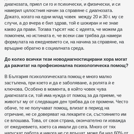
диагнозата, приел си го и психически, и физически, и си
намерил цялостния начин за справяне с диагнозата.
Докато, когато на едни млад човек между 20 и 30 г. му се
случи, а до вчера е бил здрав, той е шокиран и не знае
какво да прави. Тогава търсят нас с идеята, че можем да
помогнем, но истината е, че всеки сам трябва да намери
формулата на ежедневието си, на начина за справяне, на
връщане обратно в социалната среда.
До колко всички тези новодиагностицирани хора могат
да разчитат на професионална психологическа помощ?
В България психологическата помощ е много малко
застъпена, при което и да е заболяване, а ролята ѝ е
ключова. Особено в момента, в който човек чува
диагнозата си, той има нужда от помощ за да приеме, че
животът му от следващия ден трябва да се промени. Често
обаче, те не получават помощ, влизат в период на
отричане, не се доверяват на лекарите си, състоянието им
се влошава. Това, от своя страна, окончателно ги изважда
от ежедневието, което са имали до сега. Много от тях
напускат работа и никога не се връщат, може би над 60% от