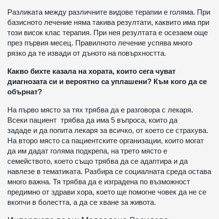
Разликата между различните видове терапии е голяма. При
базисното лечение няма такива резултати, каквито има при
този висок клас терапия. При нея резултата е осезаем още
през първия месец. Правилното лечение успява много
рязко да те извади от дъното на повърхността.
Какво бихте казала на хората, които сега чуват
диагнозата си и вероятно са уплашени? Към кого да се
обърнат?
На първо място за тях трябва да е разговора с лекаря.
Всеки пациент трябва да има 5 въпроса, които да
зададе и да попита лекаря за всичко, от което се страхува.
На второ място са пациентските организации, които могат
да им дадат голяма подкрепа, на трето място е
семейството, което също трябва да се адаптира и да
навлезе в тематиката. Разбира се социалната среда остава
много важна. Тя трябва да е изградена по възможност
предимно от здрави хора, което ще помогне човек да не се
вкопчи в болестта, а да се хване за живота.