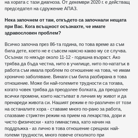
на хората с тази диагноза. От декември 2020 г. е действащ
председател на сдружение АПАЗ.
Нека започнем от там, откъдето са започнали нещата
при Вас. Кога всъщност осъзнахте, че имате
здравословен проблем?
Всичко започна през 86-та година, по това време аз съм
била дете, което не е съвсем наясно какво му се случва.
Осъзнах го някъде около 11-12 - годишна възраст. Ако
трябва да бъда честна, нито в училище, нито по-нататък в
работа съм имала проблем по отношение на това, че имам
хронично заболяване. Винаги съм била разбирана в това
отношение. Може би най-големите трудности са тогава,
когато човек трябва да преодолее болката, да преодолее
всички промени, които настъпват в личния му живот и да
пренареди живота си. Нашият режим е по-различен от този
на останалите хора - ставаме много по-рано за работа,
спазваме стриктен режим на прием на лекарства, дори и
чисто физически - като гимнастика, като начин на
поддръжка - аз лично в това отношение срещнах най-
големи трудности, много повече отколкото при