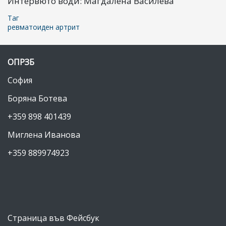
Интервюто води: Магдалена Василева
Таг
ревматоиден артрит
ОПРЗБ
София
Боряна Ботева
+359 898 401439
Миглена Иванова
+359 889974923
Страница във Фейсбук