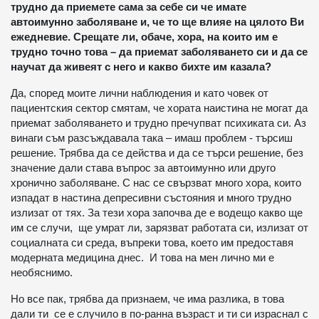
трудно да приемете сама за себе си че имате
автоимунно заболяване и, че то ще влияе на цялото Ви
ежедневие. Срещате ли, обаче, хора, на които им е
трудно точно това – да приемат заболяването си и да се
научат да живеят с него и какво бихте им казала?
Да, според моите лични наблюдения и като човек от
пациентския сектор смятам, че хората наистина не могат да
приемат заболяването и трудно пречупват психиката си. Аз
винаги съм разсъждавала така – имаш проблем - търсиш
решение. Трябва да се действа и да се търси решение, без
значение дали става въпрос за автоимунно или друго
хронично заболяване. С нас се свързват много хора, които
изпадат в настина депресивни състояния и много трудно
излизат от тях. За тези хора започва де е водещо какво ще
им се случи, ще умрат ли, зарязват работата си, излизат от
социалната си среда, въпреки това, което им предоставя
модерната медицина днес. И това на мен лично ми е
необяснимо.
Но все пак, трябва да признаем, че има разлика, в това
дали ти се е случило в по-ранна възраст и ти си израснал с