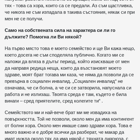
тях - това са хора, които са се предали. Аз съм щастливка,
че никога не съм изпадала в такива състояния, някак си при
мен не се получи.
Само на собствената сила на характера си ли го
дължите? Помогна ли Ви някой?
На първо място това е моето семейство и ще Ви кажа нещо,
което досега не съм споделяла публично. Когато ми се
наложи да вляза в дълъг период, който изискваше от мен
да направя редица неща, които да възстановят моето
здраве, моят брат тогава ми каза, че няма да позволи да се
превърна в социален инвалид. „Социален инвалид“ не
означава, че си болна, а че си се затворила, напуснала си
работа и не излизаш. Твоята среда е там, където е била
винаги – сред приятелите, сред колегите ти“ .
Семейството ми и най-вече брат ми ме извадиха на
повърхността. Той не позволи, около мен да има контингент
от болни хора. Около мен имаше само здрави хора. Това е
много важно и е добре всички да разберат, че макар да
имат нужда около тях да има някой с тяхната диагноза, с