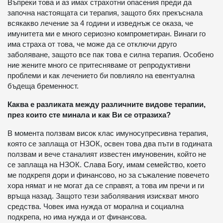
Въпреки това и аз имах страхотни опасения преди да
започна настоящата си терапия, защото бях прекъснала
всякакво лечение за 4 години и изведнъж се оказа, че
имунитета ми е много сериозно компрометиран. Винаги го
има страха от това, че може да се отключи друго
заболяване, защото все пак това е силна терапия. Особено
ние жените много се притесняваме от репродуктивни
проблеми и как лечението би повлияло на евентуална
бъдеща бременност.
Каква е разликата между различните видове терапии,
през които сте минала и как Ви се отразиха?
В момента ползвам висок клас имуносупресивна терапия,
която се заплаща от НЗОК, освен това два пъти в годината
ползвам и вече станалият известен имуновенин, който не
се заплаща на НЗОК. Слава Богу, имам семейство, което
ме подкрепя дори и финансово, но за съжаление повечето
хора нямат и не могат да се справят, а това им пречи и ги
връща назад. Защото тези заболявания изискват много
средства. Човек има нужда от морална и социална
подкрепа, но има нужда и от финансова.