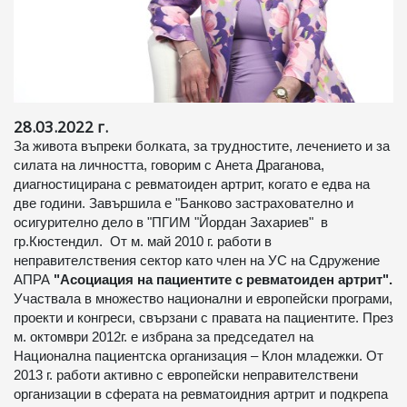
28.03.2022 г.
За живота въпреки болката, за трудностите, лечението и за
силата на личността, говорим с Анета Драганова,
диагностицирана с ревматоиден артрит, когато е едва на
две години. Завършила е "Банково застрахователно и
осигурително дело в "ПГИМ "Йордан Захариев" в
гр.Кюстендил. От м. май 2010 г. работи в
неправителствения сектор като член на УС на Сдружение
АПРА
"Асоциация на пациентите с ревматоиден артрит".
Участвала в множество национални и европейски програми,
проекти и конгреси, свързани с правата на пациентите. През
м. октомври 2012г. е избрана за председател на
Национална пациентска организация – Клон младежки. От
2013 г. работи активно с европейски неправителствени
организации в сферата на ревматоидния артрит и подкрепа