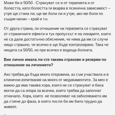
Може би е 50/50 . Страхуват се и от терапията и от
болестта, като болестта ги вкарва в психична зависимост –
утре ще стана ли, ще ме боли ли и утре, ако ме боли по
същия начин – край и т.н.
От друга страна, по отношение на терапията се страхуват
от страничните ефекти и тук пропускът е на лекарите, които
не са дали достатъчно обяснения, че няма да им се случи
нищо страшно, че всичко е ще бъде контролирано. Така че
нещата са 50/50, но при всичко е водеща болката.
Вие лично имала ли сте такива страхове и резерви по
отношение на лечението?
Ако трябва да бъда много откровена, аз съм участвала и в
клинични изпитвания на много от медикаментите. За мен е
важно да има такива хора, които не се страхуват и биха
могли да са опора за всички, които трябва да започнат
отначало. Хора, които не позволяват на заболяването им
да стигне до фаза, в която после би им било трудно да
живеят.