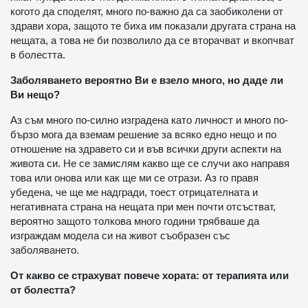
когото да споделят, много по-важно да са заобиколени от
здрави хора, защото те биха им показали другата страна на
нещата, а това не би позволило да се вторачват и вкопчват
в болестта.
Заболяването вероятно Ви е взело много, но даде ли
Ви нещо?
Аз съм много по-силно изградена като личност и много по-
бързо мога да вземам решение за всяко едно нещо и по
отношение на здравето си и във всички други аспекти на
живота си. Не се замислям какво ще се случи ако направя
това или онова или как ще ми се отрази. Аз го правя
убедена, че ще ме надгради, тоест отрицателната и
негативната страна на нещата при мен почти отсъстват,
вероятно защото толкова много години трябваше да
изграждам модела си на живот съобразен със
заболяването.
От какво се страхуват повече хората: от терапията или
от болестта?