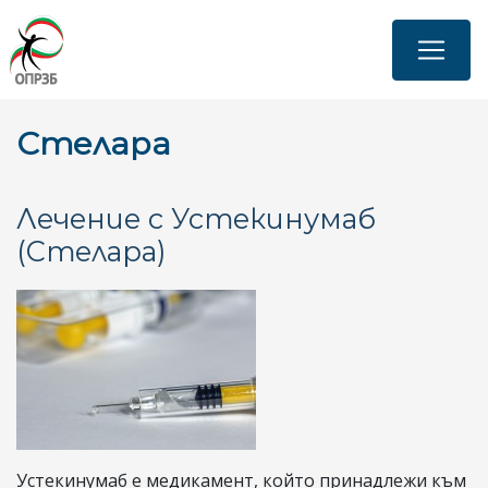
Премини
към
основното
съдържание
Стелара
Лечение с Устекинумаб
(Стелара)
Устекинумаб е медикамент, който принадлежи към