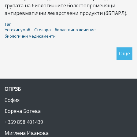
групата на биологичните болестопроменящи
антиревматични лекарствени продукти (бБПАРЛ).
Таг
Устекинумаб
Стелара
биологично лечение
биологични медикаменти
Още
за
Ле
с
Ус
(С
ОПРЗБ
София
Боряна Ботева
+359 898 401439
Миглена Иванова