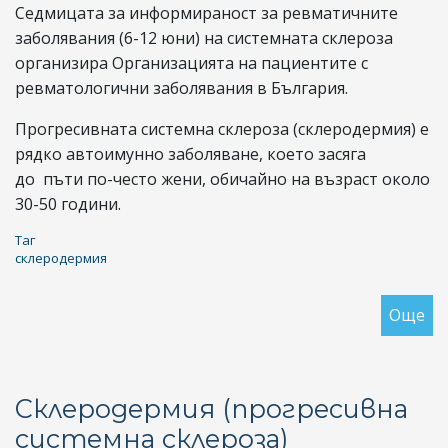
Седмицата за информираност за ревматичните
заболявания (6-12 юни) на системната склероза
организира Организацията на пациентите с
ревматологични заболявания в България.
Прогресивната системна склероза (склеродермия) е
рядко автоимунно заболяване, което засяга
до пъти по-често жени, обичайно на възраст около
30-50 години.
Таг
склеродермия
Още
за
Ск
-
ка
Склеродермия (прогресивна
тр
системна склероза)
да