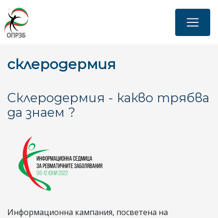
Премини
към
основното
съдържание
склеродермия
Склеродермия - какво трябва
да знаем ?
Информационна кампания, посветена на