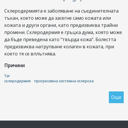
зн
Склеродермията е заболяване на съединителната
?
тъкан, което може да засегне само кожата или
кожата и други органи, като предизвиква трайни
промени. Склеродермия е гръцка дума, която може
да бъде преведена като “твърда кожа”. Болестта
предизвиква натрупване колаген в кожата, при
което тя се вплътнява.
Причини
Таг
склеродермия
прогресивна системна склероза
Още
за
Ск
(п
си
ск