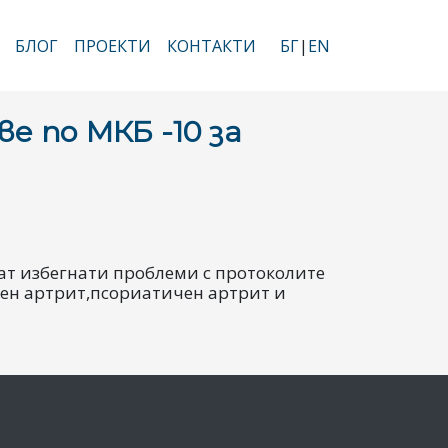
БЛОГ
ПРОЕКТИ
КОНТАКТИ
БГ
EN
е по МКБ -10 за
дат избегнати проблеми с протоколите
ен артрит,псориатичен артрит и