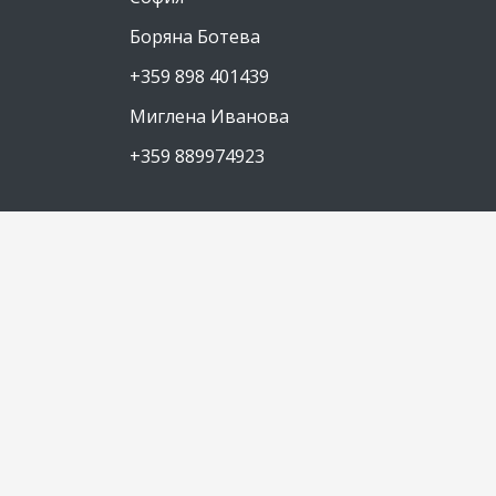
Боряна Ботева
+359 898 401439
Миглена Иванова
+359 889974923