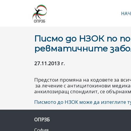
НАЧ
Ос
Писмо до НЗОК по по
ревматичните забо
27.11.2013 г.
Предстои промяна на кодовете за вси
за лечение с антицитокинови медика
анкилозиращ спондилит, се обърнахме
Писмото до НЗОК може да изтеглите ту
ОПРЗБ
София