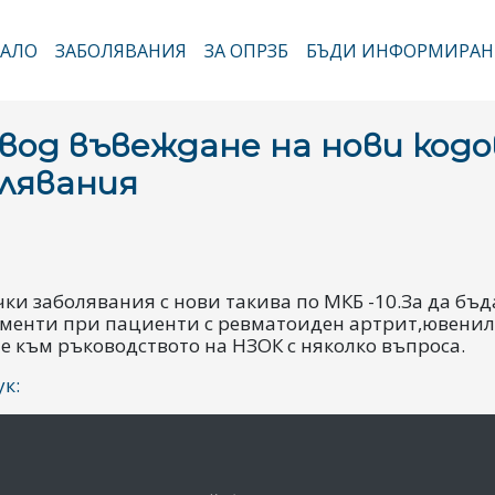
Премини
към
АЛО
ЗАБОЛЯВАНИЯ
ЗА ОПРЗБ
БЪДИ ИНФОРМИРАН
новна навигация
основното
съдържание
вод въвеждане на нови кодов
лявания
чки заболявания с нови такива по МКБ -10.За да бъ
менти при пациенти с ревматоиден артрит,ювенил
 към ръководството на НЗОК с няколко въпроса.
к: