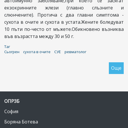
автоимунно заболяване,при което се засягат
екзокринните жлези (главно слъзните и
слюнчените). Протича с два главни симптома -
сухота в очите и сухота в устата.Жените боледуват
10 пъти по-често от мъжете.Обикновено възниква
във възрастта между 30 и 50 г.
Таг
Сьогрен
сухота в очите
СУЕ
ревматолог
Още
за
Си
на
Сь
ОПРЗБ
София
Боряна Ботева