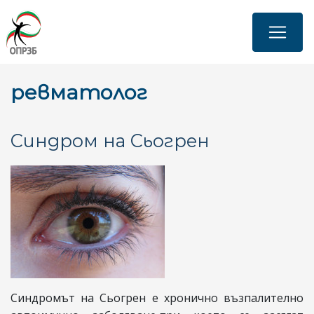
Премини
към
основното
съдържание
ревматолог
Синдром на Сьогрен
Синдромът на Сьогрен е хронично възпалително