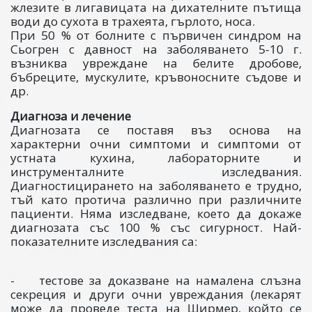
жлезите в лигавицата на дихателните пътища
води до сухота в трахеята, гърлото, носа.
При 50 % от болните с първичен синдром на
Сьогрен с давност на заболяването 5-10 г.
възниква увреждане на белите дробове,
бъбреците, мускулите, кръвоносните съдове и
др.
Диагноза и лечение
Диагнозата се поставя въз основа на
характерни очни симптоми и симптоми от
устната кухина, лабораторните и
инструменталните изследвания.
Диагностицирането на заболяването е трудно,
тъй като протича различно при различните
пациенти. Няма изследване, което да докаже
диагнозата със 100 % със сигурност. Най-
показателните изследвания са:
- тестове за доказване на намалена слъзна
секреция и други очни увреждания (лекарят
може да проведе теста на Ширмер, който се