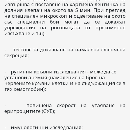
извършва с поставяне на хартиена лентичка на
долния клепач на окото за 5 мин. При преглед
на специален микроскоп и оцветяване на окото
със специални бои могат да се докажат
увреждания на роговицата от прекомерно
изсъхване и т.н);
- тестове за доказване на намалена слюнчена
секреция;
- рутинни кръвни изследвания - може да се
установи анемия (намаление на броя на
червените кръвни клетки и на съдържащия се в
тях хемоглобин);
- повишена скорост на утаяване на
еритроцитите (СУЕ);
- имунологични изследвания;