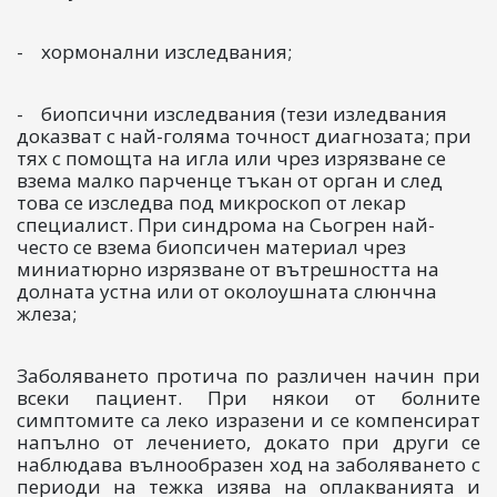
- хормонални изследвания;
- биопсични изследвания (тези изледвания
доказват с най-голяма точност диагнозата; при
тях с помощта на игла или чрез изрязване се
взема малко парченце тъкан от орган и след
това се изследва под микроскоп от лекар
специалист. При синдрома на Сьогрен най-
често се взема биопсичен материал чрез
миниатюрно изрязване от вътрешността на
долната устна или от околоушната слюнчна
жлеза;
Заболяването протича по различен начин при
всеки пациент. При някои от болните
симптомите са леко изразени и се компенсират
напълно от лечението, докато при други се
наблюдава вълнообразен ход на заболяването с
периоди на тежка изява на оплакванията и