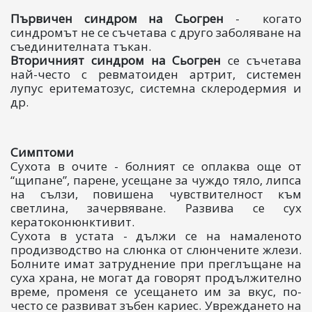
Първичен синдром на Сьогрен
- когато
синдромът не се съчетава с друго заболяване на
съединителната тъкан.
Вторичният синдром на Сьогрен
се съчетава
най-често с ревматоиден артрит, системен
лупус еритематозус, системна склеродермия и
др.
Симптоми
Сухота в очите - болният се оплаква още от
“щипане”, парене, усещане за чуждо тяло, липса
на сълзи, повишена чувствителност към
светлина, зачервяване. Развива се сух
кератоконюнктивит.
Сухота в устата - дължи се на намаленото
продизводство на слюнка от слюнчените жлези.
Болните имат затруднение при преглъщане на
суха храна, не могат да говорят продължително
време, променя се усещането им за вкус, по-
често се развиват зъбен кариес. Увреждането на