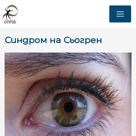
Премини
към
основното
съдържание
Синдром на Сьогрен