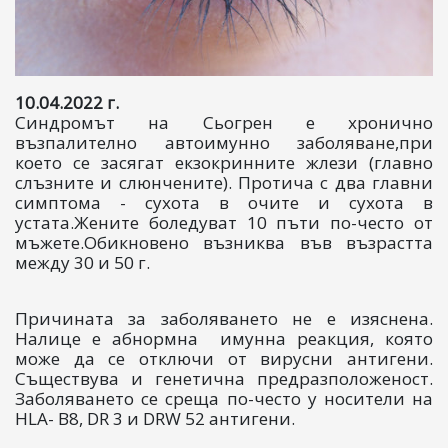
10.04.2022 г.
Синдромът на Сьогрен е хронично
възпалително автоимунно заболяване,при
което се засягат екзокринните жлези (главно
слъзните и слюнчените). Протича с два главни
симптома - сухота в очите и сухота в
устата.Жените боледуват 10 пъти по-често от
мъжете.Обикновено възниква във възрастта
между 30 и 50 г.
Причината за заболяването не е изяснена.
Налице е абнормна имунна реакция, която
може да се отключи от вирусни антигени.
Съществува и генетична предразположеност.
Заболяването се среща по-често у носители на
HLA- B8, DR 3 и DRW 52 антигени.