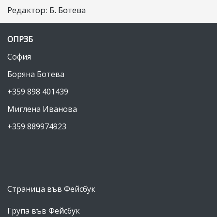
Редактор: Б. Ботева
ОПРЗБ
София
Боряна Ботева
+359 898 401439
Миглена Иванова
+359 889974923
Страница във Фейсбук
Група във Фейсбук