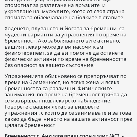
спомогнат за разтягане на връзките и
укрепване на мускулите, което от своя страна
спомага за облекчаване на болките в ставите.
Ходенето, плуването и йогата за бременни са
чудесни варианти за упражнения по време на
бременност. Ако заболяването ви е активно,
вашият лекар може да ви насочи към
физиотерапевт, за да ви помогне да останете
физически активни по време на бременността
без опасност за вашето състояние.
Упражненията обикновено се препоръчват по
време на бременност, но всяка жена и всяка
бременността са различни. Физическите
занимания по време на бременност трябва да
се извършват под лекарско наблюдение.
Говорете с вашия лекар за видовете
упражнения , с които да се занимавате и за това
какво да бъде нивото на вашата активност през
цялата бременност.
Бременност с Анкилозиращ спондилит (AС) -