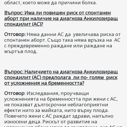
област, което може да причини болка.
Въпрос: Има ли повишен риск от спонтанен
аборт при наличие на диагноза Анкилозиращ
спондилит (АС)?
Отговор:
Няма данни АС да увеличава риска от
спонтанен аборт. Също така няма връзка на AС
с преждевременно раждане или раждане на
мъртъв плод.
Въпрос: Наличието на диагноза Анкилозиращ
спондилит (AС) предполага ли по- голям риск
от усложнения на бременността?
Отговор
: Изследвания, проучващи
усложненията на бременността при жени с AС,
не показват дългосрочни неблагоприятни
ефекти нито за майката, нито върху плода.
Повечето жени с AС раждат здрави, напълно
износени деца. Рискът от развитие на