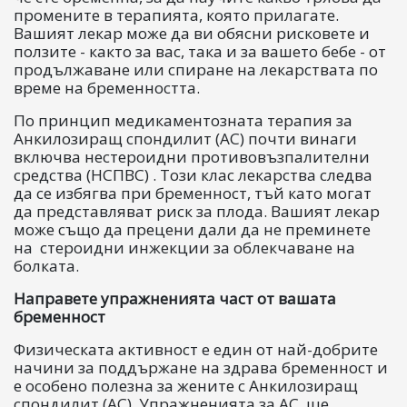
промените в терапията, която прилагате.
Вашият лекар може да ви обясни рисковете и
ползите - както за вас, така и за вашето бебе - от
продължаване или спиране на лекарствата по
време на бременността.
По принцип медикаментозната терапия за
Анкилозиращ спондилит (AС) почти винаги
включва нестероидни противовъзпалителни
средства (НСПВС) . Този клас лекарства следва
да се избягва при бременност, тъй като могат
да представляват риск за плода. Вашият лекар
може също да прецени дали да не преминете
на стероидни инжекции за облекчаване на
болката.
Направете упражненията част от вашата
бременност
Физическата активност е един от най-добрите
начини за поддържане на здрава бременност и
е особено полезна за жените с Анкилозиращ
спондилит (АС). Упражненията за АС ще