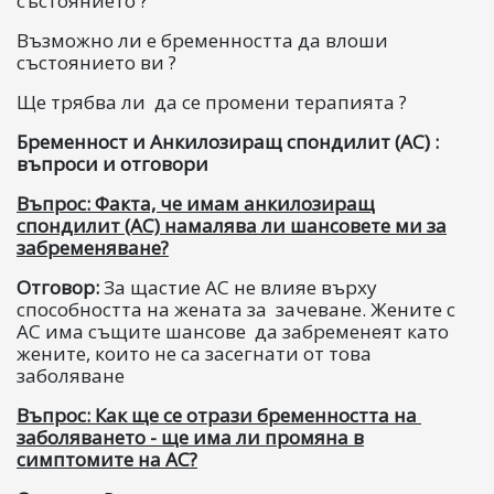
състоянието ?
Възможно ли е бременността да влоши
състоянието ви ?
Ще трябва ли да се промени терапията ?
Бременност и Анкилозиращ спондилит (АС) :
въпроси и отговори
Въпрос: Факта, че имам анкилозиращ
спондилит (АС) намалява ли шансовете ми за
забременяване?
Отговор:
За щастие АС не влияе върху
способността на жената за зачеване. Жените с
АС има същите шансове да забременеят като
жените, които не са засегнати от това
заболяване
Въпрос: Как ще се отрази бременността на
заболяването - ще има ли промяна в
симптомите на АС?