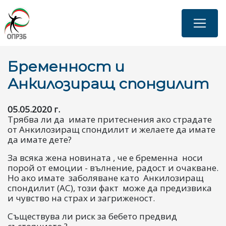
Премини
към
основното
съдържание
Бременност и
Анкилозиращ спондилит
05.05.2020 г.
Трябва ли да имате притеснения ако страдате
от Анкилозиращ спондилит и желаете да имате
да имате дете?
За всяка жена новината , че е бременна носи
порой от емоции - вълнение, радост и очакване.
Но ако имате заболяване като Анкилозиращ
спондилит (AС), този факт може да предизвика
и чувство на страх и загриженост.
Съществува ли риск за бебето предвид