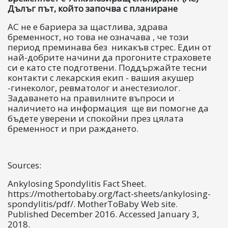
Дълъг път, който започва с планиране
АС не е бариера за щастлива, здрава
бременност, но това не означава , че този
период преминава без никакъв стрес. Един от
най-добрите начини да прогоните страховете
си е като сте подготвени. Поддържайте тесни
контакти с лекарския екип - вашия акушер
-гинеколог, ревматолог и анестезиолог.
Задаването на правилните въпроси и
наличието на информация ще ви помогне да
бъдете уверени и спокойни през цялата
бременност и при раждането.
Sources:
Ankylosing Spondylitis Fact Sheet.
https://mothertobaby.org/fact-sheets/ankylosing-
spondylitis/pdf/. MotherToBaby Web site.
Published December 2016. Accessed January 3,
2018.