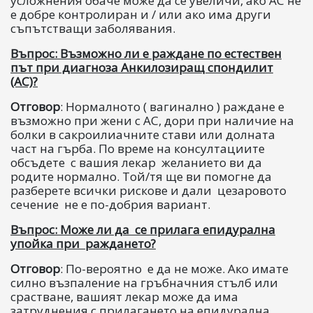
усложнения обаче може да се увеличи, ако AС не
е добре контролиран и / или ако има други
съпътстващи заболявания.
Въпрос: Възможно ли е раждане по естествен
път при диагноза Анкилозиращ спондилит
(АС)?
Отговор
: Нормалното ( вагинално ) раждане е
възможно при жени с AС, дори при наличие на
болки в сакроилиачните стави или долната
част на гърба. По време на консултациите
обсъдете с вашия лекар желанието ви да
родите нормално. Той/тя ще ви помогне да
разберете всички рискове и дали цезаровото
сечение не е по-добрия вариант.
Въпрос: Може ли да се прилага епидурална
упойка при раждането?
Отговор
: По-вероятно е да не може. Ако имате
силно възпаление на гръбначния стълб или
срастване, вашият лекар може да има
затруднения с прилагането на епидурална