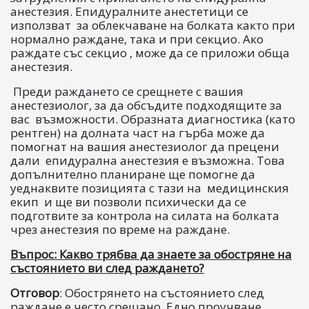
анестезия. Епидуралните анестетици се
използват за облекчаване на болката както при
нормално раждане, така и при секцио. Ако
раждате със секцио , може да се приложи обща
анестезия.
Преди раждането се срещнете с вашия
анестезиолог, за да обсъдите подходящите за
вас възможности. Образната диагностика (като
рентген) на долната част на гърба може да
помогнат на вашия анестезиолог да прецени
дали епидурална анестезия е възможна. Това
допълнително планиране ще помогне да
уеднаквите позицията с тази на медицинския
екип и ще ви позволи психически да се
подготвите за контрола на силата на болката
чрез анестезия по време на раждане.
Въпрос: Какво трябва да знаете за обостряне на
състоянието ви след раждането?
Отговор
: Обострянето на състоянието след
раждане е често срещано. Едно проучване