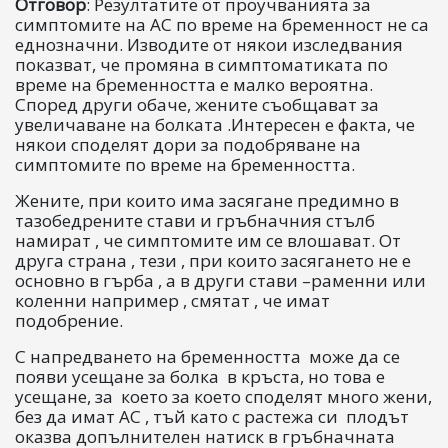
Отговор
: Резултатите от проучванията за
симптомите на АС по време на бременност не са
еднозначни. Изводите от някои изследвания
показват, че промяна в симптоматиката по
време на бременността е малко вероятна.
Според други обаче, жените съобщават за
увеличаване на болката .Интересен е факта, че
някои споделят дори за подобряване на
симптомите по време на бременността.
Жените, при които има засягане предимно в
тазобедрените стави и гръбначния стълб
намират , че симптомите им се влошават. От
друга страна , тези , при които засягането не е
основно в гърба , а в други стави –раменни или
коленни например , смятат , че имат
подобрение.
С напредването на бременността може да се
появи усещане за болка в кръста, но това е
усещане, за което за което споделят много жени,
без да имат АС , тъй като с растежа си плодът
оказва допълнителен натиск в гръбначната