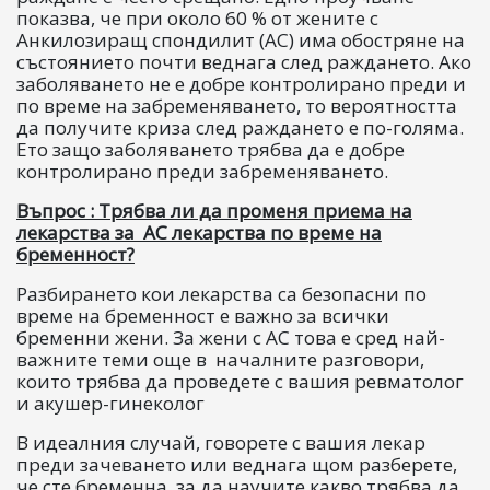
показва, че при около 60 % от жените с
Анкилозиращ спондилит (АС) има обостряне на
състоянието почти веднага след раждането. Ако
заболяването не е добре контролирано преди и
по време на забременяването, то вероятността
да получите криза след раждането е по-голяма.
Ето защо заболяването трябва да е добре
контролирано преди забременяването.
Въпрос : Трябва ли да променя приема на
лекарства за AС лекарства по време на
бременност?
Разбирането кои лекарства са безопасни по
време на бременност е важно за всички
бременни жени. За жени с AС това е сред най-
важните теми още в началните разговори,
които трябва да проведете с вашия ревматолог
и акушер-гинеколог
В идеалния случай, говорете с вашия лекар
преди зачеването или веднага щом разберете,
че сте бременна, за да научите какво трябва да