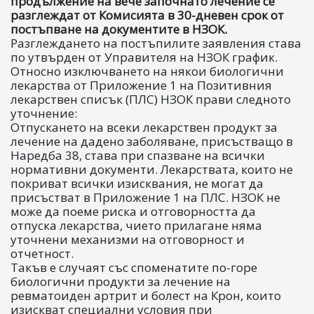
продължение на вече започнато лечение се
разглеждат от Комисията в 30-дневен срок от
постъпване на документите в НЗОК.
Разглеждането на постъпилите заявления става
по утвърден от Управителя на НЗОК график.
Относно изключването на някои биологични
лекарства от Приложение 1 на Позитивния
лекарствен списък (ПЛС) НЗОК прави следното
уточнение:
Отпускането на всеки лекарствен продукт за
лечение на дадено заболяване, присъстващо в
Наредба 38, става при спазване на всички
нормативни документи. Лекарствата, които не
покриват всички изисквания, не могат да
присъстват в Приложение 1 на ПЛС. НЗОК не
може да поеме риска и отговорността да
отпуска лекарства, чието прилагане няма
уточнени механизми на отговорност и
отчетност.
Такъв е случаят със споменатите по-горе
биологични продукти за лечение на
ревматоиден артрит и болест на Крон, които
изискват специални условия при