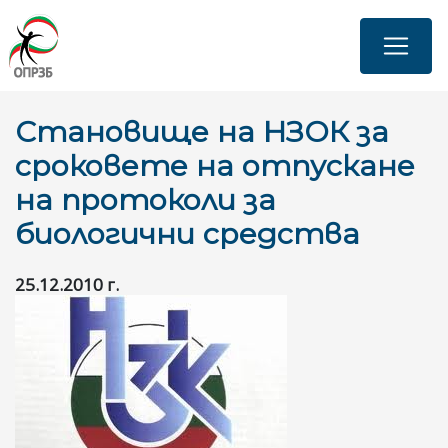
Премини
към
основното
съдържание
Становище на НЗОК за
сроковете на отпускане
на протоколи за
биологични средства
25.12.2010 г.