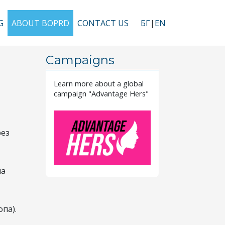
G
ABOUT BOPRD
CONTACT US
БГ
EN
vigation
Campaigns
Learn more about a global
campaign "Advantage Hers"
рез
ма
па).