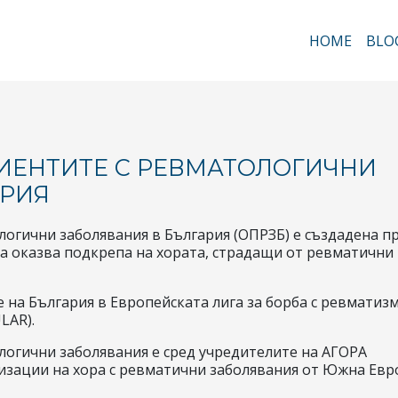
Skip
to
HOME
BLO
Main na
main
content
ИЕНТИТЕ С РЕВМАТОЛОГИЧНИ
АРИЯ
огични заболявания в България (ОПРЗБ) е създадена п
 да оказва подкрепа на хората, страдащи от ревматични
на България в Европейската лига за борба с ревматиз
LAR).
логични заболявания е сред учредителите на АГОРА
изации на хора с ревматични заболявания от Южна Евро