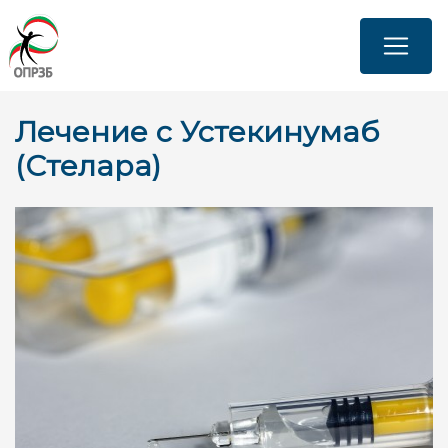
Skip
to
main
content
Лечение с Устекинумаб
(Стелара)