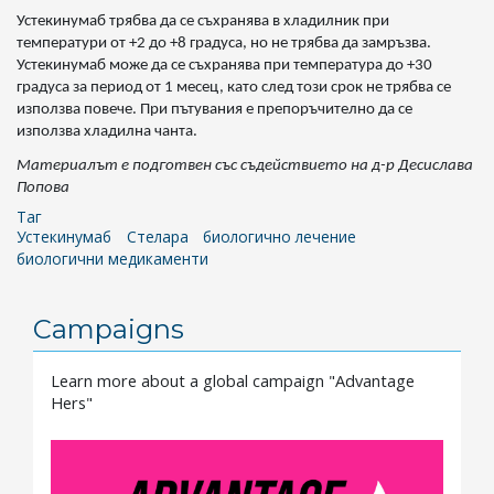
Устекинумаб трябва да се съхранява в хладилник при
температури от +2 до +8 градуса, но не трябва да замръзва.
Устекинумаб може да се съхранява при температура до +30
градуса за период от 1 месец, като след този срок не трябва се
използва повече. При пътувания е препоръчително да се
използва хладилна чанта.
Материалът е подготвен със съдействието на д-р Десислава
Попова
Таг
Устекинумаб
Стелара
биологично лечение
биологични медикаменти
Campaigns
Learn more about a global campaign "Advantage
Hers"