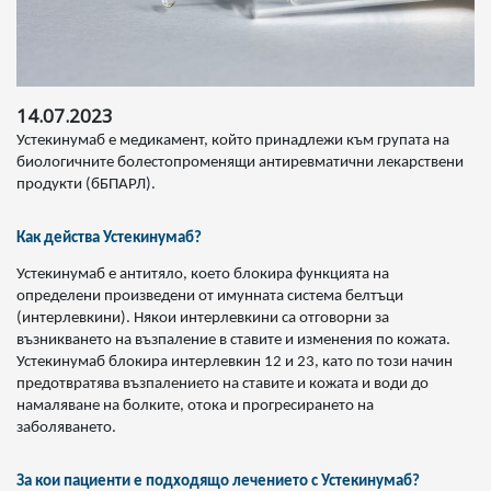
14.07.2023
Устекинумаб е медикамент, който принадлежи към групата на
биологичните болестопроменящи антиревматични лекарствени
продукти (бБПАРЛ).
Как действа Устекинумаб?
Устекинумаб е антитяло, което блокира функцията на
определени произведени от имунната система белтъци
(интерлевкини). Някои интерлевкини са отговорни за
възникването на възпаление в ставите и изменения по кожата.
Устекинумаб блокира интерлевкин 12 и 23, като по този начин
предотвратява възпалението на ставите и кожата и води до
намаляване на болките, отока и прогресирането на
заболяването.
За кои пациенти е подходящо лечението с Устекинумаб?