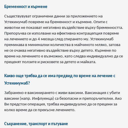
Бременност и кърмене
Съществувуват ограничени данни за приложението на
Устекинумаб повреме на бременност и кърмене. Опити с
животни не показват негативно въздействие върху бременността.
Препоръчва се изполване на ефективна контрацепция повреме
на лечението и до 4 месеца след спирането му. Устекинумаб
преминава в минимални количества в майчиното мляко, затова
не се очаква негативно въздействие върху детето. Кърмене по
време на лечението е възможно, като следва индивидуално да се
преценят ползите и рисковете за детето и майката.
Какво още трябва да се има предвид по време на лечение с
Устекинумаб?
Забранено е ваксинирането с живи ваксини. Ваксинация с убити
ваксини (напр. Инфлуенца) са безопасни и препоръчителни. Ако
Ви предстои операция, трябва индивидуално да се прецени за
колко време да се прекъсне лечението.
Съхранение, транспорт и пътуване