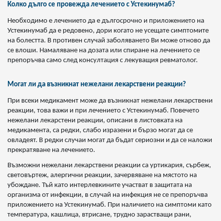
Колко дълго се провежда лечението с Устекинумаб?
Необходимо е лечението да е дългосрочно и приложението на
Устекинумаб да е редовено, дори когато не усещате симптомите
на болестта. В противен случай заболяването Ви може отново да
се влоши. Намаляване на дозата или спиране на лечението се
препоръчва само след консултация с лекуващия ревматолог.
Могат ли да възникнат нежелани лекарствени реакции?
При всеки медикамент може да възникнат нежелани лекарствени
реакции, това важи и при лечението с Устекинумаб. Повечето
нежелани лекарстени реакции, описани в листовката на
медикамента, са редки, слабо изразени и бързо могат да се
овладеят. В редки случаи могат да бъдат сериозни и да се наложи
прекратяване на лечението.
Възможни нежелани лекарствени реакции са уртикария, сърбеж,
световъртеж, алергични реакции, зачервяване на мястото на
убождане. Тъй като интерлевкините участват в защитата на
организма от инфекции, в случай на инфекция не се препоръчва
приложението на Устекинумаб. При наличието на симптоми като
температура, кашлица, втрисане, трудно зарастващи рани,