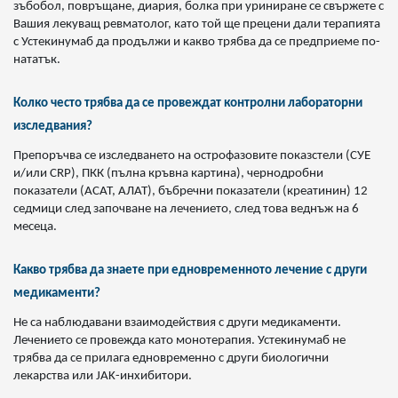
зъбобол, повръщане, диария, болка при уриниране се свържете с
Вашия лекуващ ревматолог, като той ще прецени дали терапията
с Устекинумаб да продължи и какво трябва да се предприеме по-
нататък.
Колко често трябва да се провеждат контролни лабораторни
изследвания?
Препоръчва се изследването на острофазовите показстели (СУЕ
и/или CRP), ПКК (пълна кръвна картина), чернодробни
показатели (АСАТ, АЛАТ), бъбречни показатели (креатинин) 12
седмици след започване на лечението, след това веднъж на 6
месеца.
Какво трябва да знаете при едновременното лечение с други
медикаменти?
Не са наблюдавани взаимодействия с други медикаменти.
Лечението се провежда като монотерапия. Устекинумаб не
трябва да се прилага едновременно с други биологични
лекарства или JAK-инхибитори.