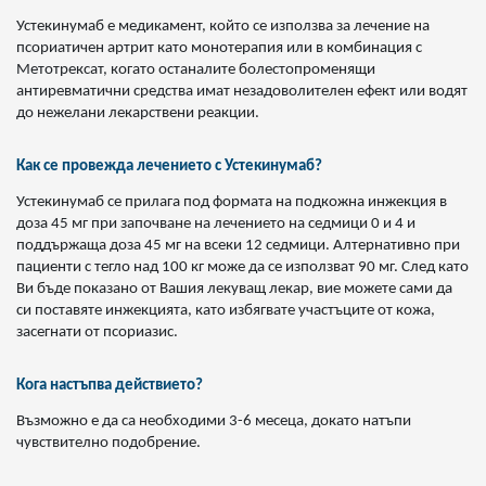
Устекинумаб е медикамент, който се използва за лечение на
псориатичен артрит като монотерапия или в комбинация с
Метотрексат, когато останалите болестопроменящи
антиревматични средства имат незадоволителен ефект или водят
до нежелани лекарствени реакции.
Как се провежда лечението с Устекинумаб?
Устекинумаб се прилага под формата на подкожна инжекция в
доза 45 мг при започване на лечението на седмици 0 и 4 и
поддържаща доза 45 мг на всеки 12 седмици. Алтернативно при
пациенти с тегло над 100 кг може да се използват 90 мг. След като
Ви бъде показано от Вашия лекуващ лекар, вие можете сами да
си поставяте инжекцията, като избягвате участъците от кожа,
засегнати от псориазис.
Кога настъпва действието?
Възможно е да са необходими 3-6 месеца, докато натъпи
чувствително подобрение.