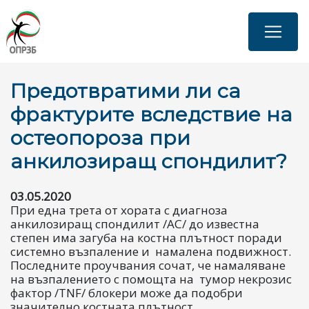
Skip
to
main
content
Предотвратими ли са
фрактурите вследствие на
остеопороза при
анкилозиращ спондилит?
03.05.2020
При една трета от хората с диагноза
анкилозиращ спондилит /АС/ до известна
степен има загуба на костна плътност поради
системно възпаление и намалена подвижност.
Последните проучвания сочат, че намаляване
на възпалението с помощта на тумор некрозис
фактор /TNF/ блокери може да подобри
значително костната плътност.