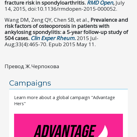
fracture risk in spondyloarthritis.
RMD Open
,
July
14, 2015, doi:10.1136/rmdopen-2015-000052.
Wang DM, Zeng QY, Chen SB, et al.,
Prevalence and
risk factors of osteoporosis in patients with
ankylosing spondylitis: a 5-year follow-up study of
504 cases.
Clin Exper Rheum.
2015 Jul-
Aug;33(4):465-70. Epub 2015 May 11.
Превод Ж.Черпокова
Campaigns
Learn more about a global campaign "Advantage
Hers"