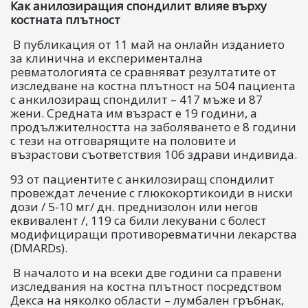
Как анилозиращия спондилит влияе върху
костната плътност
В публикация от 11 май на онлайн изданието
за клинична и експериментална
ревматологията се сравняват резултатите от
изследване на костна плътност на 504 пациента
с анкилозиращ спондилит – 417 мъже и 87
жени. Средната им възраст е 19 години, а
продължителността на заболяването е 8 години
с тези на отговарящите на половите и
възрастови съответствия 106 здрави индивида.
93 от пациентите с анкилозиращ спондилит
провеждат лечение с глюкокортикоиди в ниски
дози / 5-10 мг/ дн. преднизолон или негов
еквивалент /, 119 са били лекувани с болест
модифициращи противоревматични лекарства
(DMARDs).
В началото и на всеки две години са правени
изследвания на костна плътност посредством
Декса на няколко области – лумбален гръбнак,