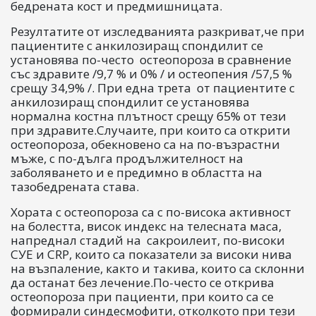
бедрената кост и предмишницата.
Резултатите от изследванията разкриват,че при
пациентите с анкилозиращ спондилит се
установява по-често остеопороза в сравнение
със здравите /9,7 % и 0% / и остеопения /57,5 %
срещу 34,9% /. При една трета от пациентите с
анкилозиращ спондилит се установява
нормална костна плътност срещу 65% от тези
при здравите.Случаите, при които са открити
остеопороза, обекновено са на по-възрастни
мъже, с по-дълга продължителност на
заболяването и е предимно в областта на
тазобедрената става.
Хората с остеопороза са с по-висока активност
на болестта, висок индекс на телесната маса,
напреднал стадий на сакроилеит, по-високи
СУЕ и CRP, които са показатели за високи нива
на възпаление, както и такива, които са склонни
да останат без лечение.По-често се открива
остеопороза при пациенти, при които са се
формирали синдесмофити, отколкото при тези