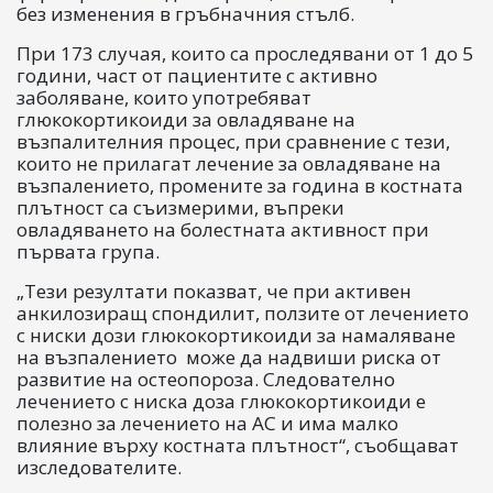
без изменения в гръбначния стълб.
При 173 случая, които са проследявани от 1 до 5
години, част от пациентите с активно
заболяване, които употребяват
глюкокортикоиди за овладяване на
възпалителния процес, при сравнение с тези,
които не прилагат лечение за овладяване на
възпалението, промените за година в костната
плътност са съизмерими, въпреки
овладяването на болестната активност при
първата група.
„Тези резултати показват, че при активен
анкилозиращ спондилит, ползите от лечението
с ниски дози глюкокортикоиди за намаляване
на възпалението може да надвиши риска от
развитие на остеопороза. Следователно
лечението с ниска доза глюкокортикоиди е
полезно за лечението на АС и има малко
влияние върху костната плътност“, съобщават
изследователите.