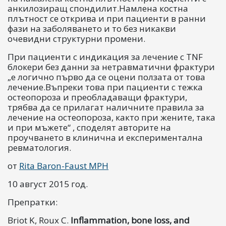
анкилозиращ спондилит.Намлена костна
плътност се открива и при пациенти в ранни
фази на заболяването и то без никакви
очевидни структурни промени.
При пациенти с индикация за лечение с TNF
блокери без данни за нетравматични фрактури
„е логично първо да се оцени ползата от това
лечение.Въпреки това при пациенти с тежка
остеопороза и преобладаващи фрактури,
трябва да се прилагат наличните правила за
лечение на остеопороза, както при жените, така
и при мъжете“ , споделят авторите на
проучването в клинична и експериментална
ревматология.
от
Rita Baron-Faust MPH
10 август 2015 год.
Препратки:
Briot K, Roux C.
Inflammation, bone loss, and