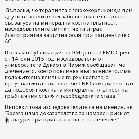
Въпреки, че терапията с глюкокортикоиди при
други възпалителни заболявания е свързана
със загуба на минерална костна плътност,
изследователите смятат, че тя играе
благоприятна защитна роля при пациентите с
АС.
В онлайн публикация на BMJ journal RMD Open
от 14 юли 2015 год. изследователи от
университета Декарт в Париж съобщават, че
„лечението, което повлиява възпалението, има
положително влияние върху костите, а
проучванията показват, че TNF блокерите могат
да подобрят костната минерална плътност на
гръбначния стълб и тазобедрената става.“
Въпреки това изследователите са на мнение, че:
“Засега няма доказателства за намален риск от
фрактури при прилагане на това лечение.“.