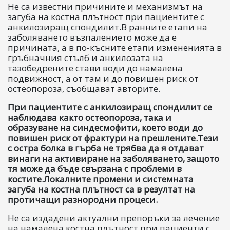
Не са известни причините и механизмът на
загуба на костна плътност при пациентите с
анкилозиращ спондилит.В ранните етапи на
заболяването възпалението може да е
причината, а в по-късните етапи измененията в
гръбначния стълб и анкилозата на
тазобедрените стави води до намалена
подвижност, а от там и до повишен риск от
остеопороза, съобщават авторите.
При пациентите с анкилозиращ спондилит се
наблюдава както остеопороза, така и
образуване на синдесмофити, което води до
повишен риск от фрактури на прешлените.Тези
с остра болка в гърба не трябва да я отдават
винаги на активиране на заболяването, защото
тя може да бъде свързана с проблеми в
костите.Локалните промени и системната
загуба на костна плътност са в резултат на
протичащи разнородни процеси.
Не са издадени актуални препоръки за лечение
на намалена костна плътност при пациенти с