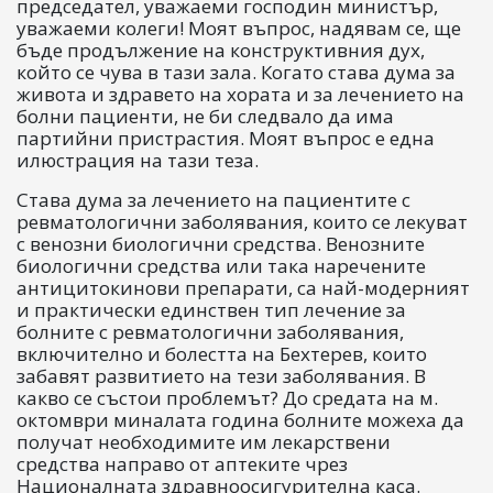
председател, уважаеми господин министър,
уважаеми колеги! Моят въпрос, надявам се, ще
бъде продължение на конструктивния дух,
който се чува в тази зала. Когато става дума за
живота и здравето на хората и за лечението на
болни пациенти, не би следвало да има
партийни пристрастия. Моят въпрос е една
илюстрация на тази теза.
Става дума за лечението на пациентите с
ревматологични заболявания, които се лекуват
с венозни биологични средства. Венозните
биологични средства или така наречените
антицитокинови препарати, са най-модерният
и практически единствен тип лечение за
болните с ревматологични заболявания,
включително и болестта на Бехтерев, които
забавят развитието на тези заболявания. В
какво се състои проблемът? До средата на м.
октомври миналата година болните можеха да
получат необходимите им лекарствени
средства направо от аптеките чрез
Националната здравноосигурителна каса.