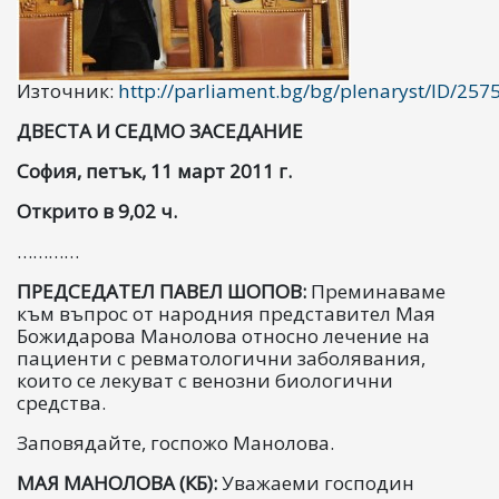
Източник:
http
://
parliament
.
bg
/
bg
/
plenaryst
/
ID
/2575
ДВЕСТА И СЕДМО ЗАСЕДАНИЕ
София, петък, 11 март 2011 г.
Открито в 9,02 ч.
…………
ПРЕДСЕДАТЕЛ ПАВЕЛ ШОПОВ:
Преминаваме
към въпрос от народния представител Мая
Божидарова Манолова относно лечение на
пациенти с ревматологични заболявания,
които се лекуват с венозни биологични
средства.
Заповядайте, госпожо Манолова.
МАЯ МАНОЛОВА (КБ):
Уважаеми господин