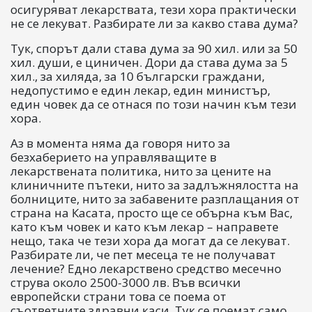
осигуряват лекарствата, тези хора практически
не се лекуват. Разбирате ли за какво става дума?
Тук, спорът дали става дума за 90 хил. или за 50
хил. души, е циничен. Дори да става дума за 5
хил., за хиляда, за 10 български граждани,
недопустимо е един лекар, един министър,
един човек да се отнася по този начин към тези
хора.
Аз в момента няма да говоря нито за
безхаберието на управляващите в
лекарствената политика, нито за цените на
клиничните пътеки, нито за задлъжнялостта на
болниците, нито за забавените разплащания от
страна на Касата, просто ще се обърна към Вас,
като към човек и като към лекар – направете
нещо, така че тези хора да могат да се лекуват.
Разбирате ли, че пет месеца те не получават
лечение? Едно лекарствено средство месечно
струва около 2500-3000 лв. Във всички
европейски страни това се поема от
съответните здравни каси. Тук се поемат само