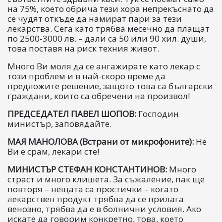
на 75%, което обрича тези хора непрекъснато да
се чудят откъде да намират пари за тези
лекарства. Сега като трябва месечно да плащат
по 2500-3000 лв. – дали са 50 или 90 хил. души,
това поставя на риск техния живот.
Много Ви моля да се ангажирате като лекар с
този проблем и в най-скоро време да
предложите решение, защото това са български
граждани, които са обречени на произвол!
ПРЕДСЕДАТЕЛ ПАВЕЛ ШОПОВ:
Господин
министър, заповядайте.
МАЯ МАНОЛОВА (Встрани от микрофоните):
Не
Ви е срам, лекари сте!
МИНИСТЪР СТЕФАН КОНСТАНТИНОВ:
Много
страст и много клишета. За съжаление, пак ще
повторя – нещата са простички – когато
лекарствен продукт трябва да се прилага
венозно, трябва да е в болнични условия. Ако
искате да говорим конкретно, това, което