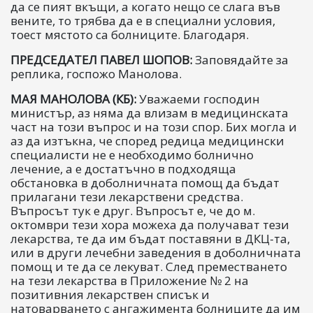
да се пият вкъщи, а когато нещо се слага във
вените, то трябва да е в специални условия,
тоест мястото са болниците. Благодаря.
ПРЕДСЕДАТЕЛ ПАВЕЛ ШОПОВ:
Заповядайте за
реплика, госпожо Манолова.
МАЯ МАНОЛОВА (КБ):
Уважаеми господин
министър, аз няма да влизам в медицинската
част на този въпрос и на този спор. Бих могла и
аз да изтъкна, че според редица медицински
специалисти не е необходимо болнично
лечение, а е достатъчно в подходяща
обстановка в доболничната помощ да бъдат
прилагани тези лекарствени средства.
Въпросът тук е друг. Въпросът е, че до м.
октомври тези хора можеха да получават тези
лекарства, те да им бъдат поставяни в ДКЦ-та,
или в други лечебни заведения в доболничната
помощ и те да се лекуват. След преместването
на тези лекарства в Приложение № 2 на
позитивния лекарствен списък и
натоварването с ангажимента болниците да им