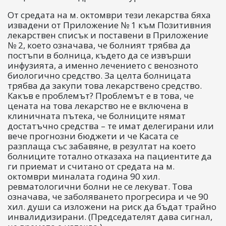
От средата на м. октомври тези лекарства бяха
извадени от Приложение № 1 към Позитивния
лекарствен списък и поставени в Приложение
№ 2, което означава, че болният трябва да
постъпи в болница, където да се извърши
инфузията, а именно лечението с венозното
биологично средство. За целта болницата
трябва да закупи това лекарствено средство.
Какъв е проблемът? Проблемът е в това, че
цената на това лекарство не е включена в
клиничната пътека, че болниците нямат
достатъчно средства – те имат делегирани или
вече прогнозни бюджети и че Касата се
разплаща със забавяне, в резултат на което
болниците тотално отказаха на пациентите да
ги приемат и считано от средата на м.
октомври миналата година 90 хил.
ревматологични болни не се лекуват. Това
означава, че заболяването прогресира и че 90
хил. души са изложени на риск да бъдат трайно
инвалидизирани. (Председателят дава сигнал,