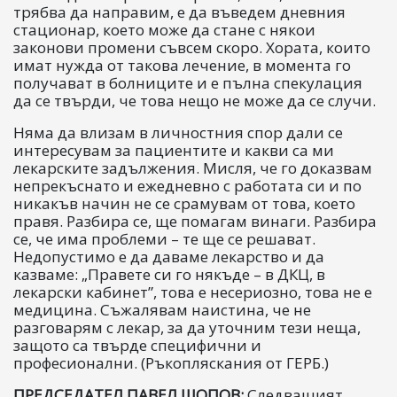
трябва да направим, е да въведем дневния
стационар, което може да стане с някои
законови промени съвсем скоро. Хората, които
имат нужда от такова лечение, в момента го
получават в болниците и е пълна спекулация
да се твърди, че това нещо не може да се случи.
Няма да влизам в личностния спор дали се
интересувам за пациентите и какви са ми
лекарските задължения. Мисля, че го доказвам
непрекъснато и ежедневно с работата си и по
никакъв начин не се срамувам от това, което
правя. Разбира се, ще помагам винаги. Разбира
се, че има проблеми – те ще се решават.
Недопустимо е да даваме лекарство и да
казваме: „Правете си го някъде – в ДКЦ, в
лекарски кабинет”, това е несериозно, това не е
медицина. Съжалявам наистина, че не
разговарям с лекар, за да уточним тези неща,
защото са твърде специфични и
професионални. (Ръкопляскания от ГЕРБ.)
ПРЕДСЕДАТЕЛ ПАВЕЛ ШОПОВ:
Следващият