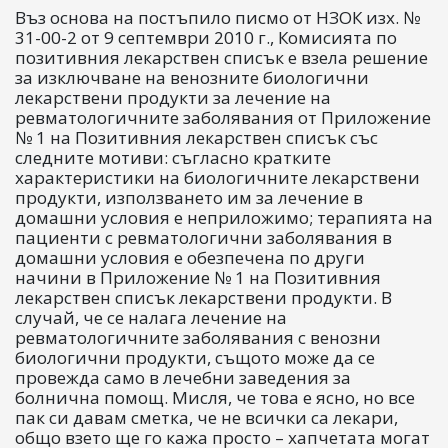
Въз основа на постъпило писмо от НЗОК изх. №
31-00-2 от 9 септември 2010 г., Комисията по
позитивния лекарствен списък е взела решение
за изключване на венозните биологични
лекарствени продукти за лечение на
ревматологичните заболявания от Приложение
№ 1 на Позитивния лекарствен списък със
следните мотиви: съгласно кратките
характеристики на биологичните лекарствени
продукти, използването им за лечение в
домашни условия е неприложимо; терапията на
пациенти с ревматологични заболявания в
домашни условия е обезпечена по други
начини в Приложение № 1 на Позитивния
лекарствен списък лекарствени продукти. В
случай, че се налага лечение на
ревматологичните заболявания с венозни
биологични продукти, същото може да се
провежда само в лечебни заведения за
болнична помощ. Мисля, че това е ясно, но все
пак си давам сметка, че не всички са лекари,
общо взето ще го кажа просто – хапчетата могат