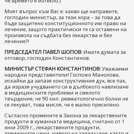
че времето е изтекло.)
Моят въпрос към Вас е: какво ще направите,
господин министър, за тези хора – за това да
бъде защитено конституционното им право на
лечение, защото практически те са оставени на
произвола на съдбата без лекарства и без
лечение?!
ПРЕДСЕДАТЕЛ ПАВЕЛ ШОПОВ:
Имате думата за
отговор, господин Константинов.
МИНИСТЪР СТЕФАН КОНСТАНТИНОВ:
Уважаеми
народни представители! Госпожо Манолова,
искайки да запазя конструктивния дух, все пак,
да изразя учудването си в дълбокото навлизане
в медицинските проблеми и смелото
твърдение, че 90 хил. ревматологично болни не
се лекуват, това мисля, че е малко пресилено.
Съгласно промените в Закона за лекарствените
продукти в хуманната медицина, считано от 1
юни 2009 г., лекарствените продукти,
пределните цени, нивото на заплащане, както и