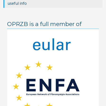
Ив
useful info
за
в-
к
OPRZB is a full member of
"Д