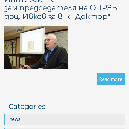
в
зам.председателя на ОПРЗБ
ле
доц. Ивков за в-к "Доктор"
на
ре
Read more
ab
Ин
на
за
Categories
на
ОП
news
до