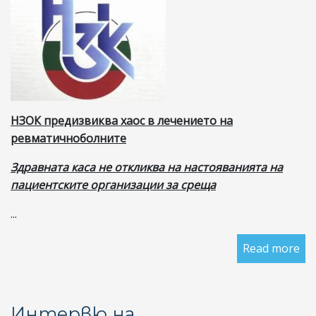
Л
ЗА
БО
ОТ
ЛУ
В
БЪ
НЗОК предизвиква хаос в лечението на
И
ревматичноболните
П
СВ
Здравната каса не откликва на настояванията на
пациентските организации за среща
...
Read more
ab
НЗ
пр
ха
Интервю на