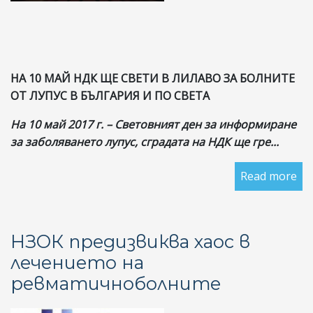
НА 10 МАЙ НДК ЩЕ СВЕТИ В ЛИЛАВО ЗА БОЛНИТЕ
ОТ ЛУПУС В БЪЛГАРИЯ И ПО СВЕТА
На 10 май 2017 г.
–
Световният ден за информиране
за заболяването лупус, сградата на НДК ще гре...
Read more
ab
НА
10
М
НЗОК предизвиква хаос в
НД
лечението на
Щ
ревматичноболните
СВ
В